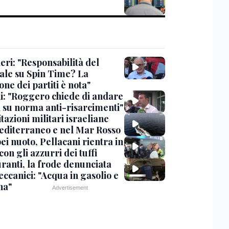
eri: "Responsabilità del
ale su Spin Time? La
one dei partiti è nota"
ni: "Roggero chiede di andare
i su norma anti-risarcimenti"
tazioni militari israeliane
editerraneo e nel Mar Rosso
i nuoto, Pellacani rientra in
 con gli azzurri dei tuffi
ranti, la frode denunciata
ccanici: "Acqua in gasolio e
na"