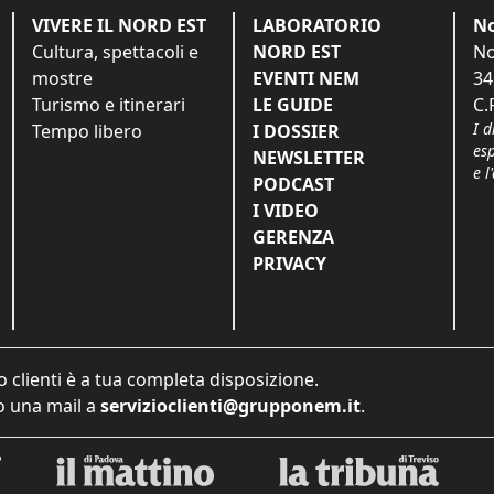
VIVERE IL NORD EST
LABORATORIO
No
Cultura, spettacoli e
NORD EST
No
mostre
EVENTI NEM
34
Turismo e itinerari
LE GUIDE
C.
I d
Tempo libero
I DOSSIER
es
NEWSLETTER
e l
PODCAST
I VIDEO
GERENZA
PRIVACY
o clienti è a tua completa disposizione.
 una mail a
servizioclienti@grupponem.it
.