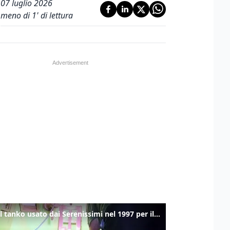
07 luglio 2026
meno di 1' di lettura
Ecco il tanko usato dai Serenissimi nel 1997 per il blitz a San Marco