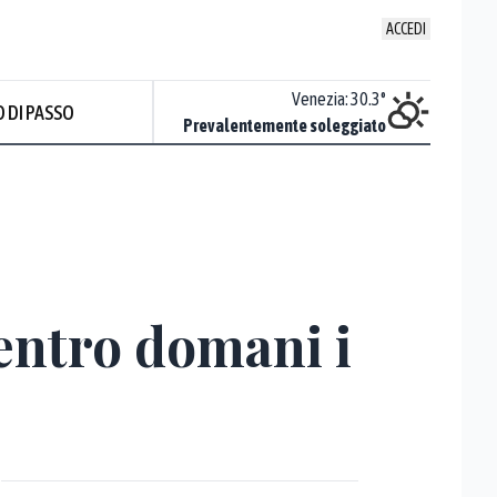
ACCEDI
Udine
:
29.2
°
Venezia
:
30.3
°
 DI PASSO
Sereno
Prevalentemente soleggiato
entro domani i