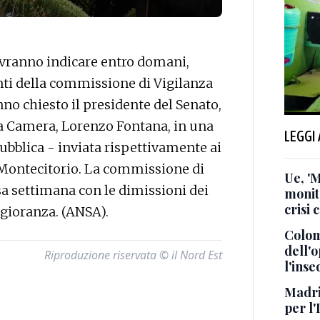
ovranno indicare entro domani,
nti della commissione di Vigilanza
nno chiesto il presidente del Senato,
lla Camera, Lorenzo Fontana, in una
LEGGI
ubblica - inviata rispettivamente ai
Montecitorio. La commissione di
Ue, '
rsa settimana con le dimissioni dei
monito
crisi 
gioranza. (ANSA).
Colom
dell'
Riproduzione riservata © il Nord Est
l'inse
Madrid
per l'