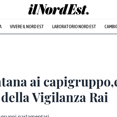
A
VIVERE IL NORD EST
LABORATORIO NORD EST
CAMBIO
ntana ai capigruppo,
ella Vigilanza Rai
i gruppi parlamentari