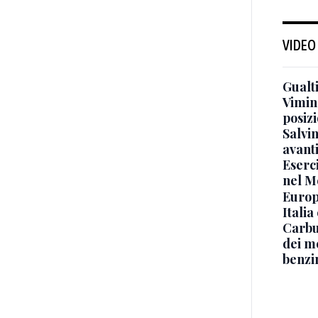
VIDEO
Gualti
Vimin
posizi
Salvi
avant
Eserci
nel M
Europe
Italia
Carbu
dei me
benzi