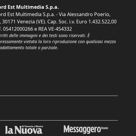
rd Est Multimedia S.p.a.
rd Est Multimedia S.p.a. - Via Alessandro Poerio,
, 30171 Venezia (VE). Cap. Soc. i.v. Euro 1.432.522,00
F. 05412000266 e REA VE-454332
iritti delle immagini e dei testi sono riservati. È
pressamente vietata la loro riproduzione con qualsiasi mezzo
'adattamento totale o parziale.