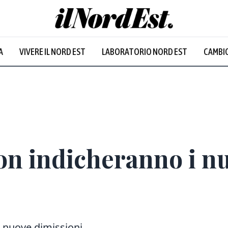
A
VIVERE IL NORD EST
LABORATORIO NORD EST
CAMBIO
Prevalentem
on indicheranno i n
li nuove dimissioni