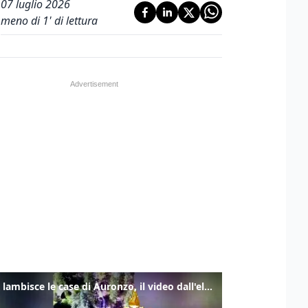
07 luglio 2026
meno di 1' di lettura
Frana lambisce le case di Auronzo, il video dall'elicottero dei vigili del fuoco