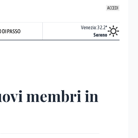
ACCEDI
Udine
:
34.4
°
Venezia
:
32.2
°
 DI PASSO
ente soleggiato
Sereno
uovi membri in