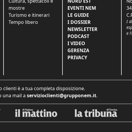
Cultura, spettacoli e
NORD EST
No
mostre
EVENTI NEM
34
Turismo e itinerari
LE GUIDE
C.
I d
Tempo libero
I DOSSIER
es
NEWSLETTER
e l
PODCAST
I VIDEO
GERENZA
PRIVACY
o clienti è a tua completa disposizione.
 una mail a
servizioclienti@grupponem.it
.