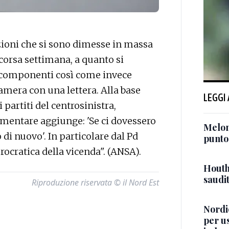
ioni che si sono dimesse in massa
corsa settimana, a quanto si
 componenti così come invece
Camera con una lettera. Alla base
LEGGI
i partiti del centrosinistra,
amentare aggiunge: 'Se ci dovessero
Meloni
i nuovo'. In particolare dal Pd
punto
ocratica della vicenda". (ANSA).
Houth
saudi
Riproduzione riservata © il Nord Est
Nordio
per us