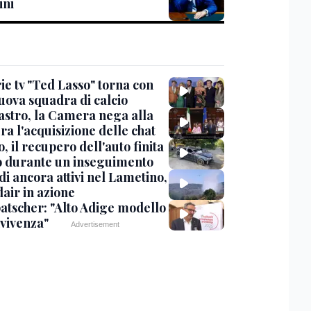
ini
ie tv "Ted Lasso" torna con
uova squadra di calcio
stro, la Camera nega alla
a l'acquisizione delle chat
, il recupero dell'auto finita
o durante un inseguimento
i ancora attivi nel Lametino,
air in azione
tscher: "Alto Adige modello
nvivenza"