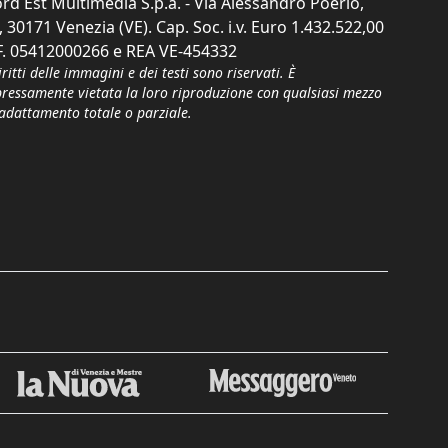
rd Est Multimedia S.p.a. - Via Alessandro Poerio,
, 30171 Venezia (VE). Cap. Soc. i.v. Euro 1.432.522,00
F. 05412000266 e REA VE-454332
iritti delle immagini e dei testi sono riservati. È
pressamente vietata la loro riproduzione con qualsiasi mezzo
'adattamento totale o parziale.