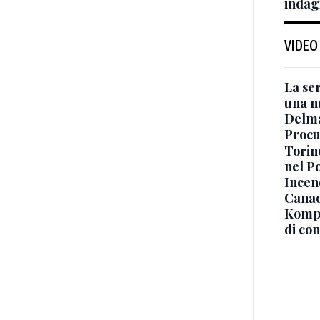
indag
VIDEO
La ser
una n
Delma
Procur
Torino
nel P
Incend
Canad
Kompa
di co