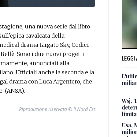
tagione, una nuova serie dal libro
ull'epica cavalcata della
medical drama targato Sky, Codice
Bellè. Sono i due nuovi progetti
LEGGI
simamente, annunciati alla
lano. Ufficiali anche la seconda e la
L'util
legal drama con Luca Argentero, che
milia
e. (ANSA).
Wsj, '
deter
Riproduzione riservata © il Nord Est
limita
Usa, 
milion