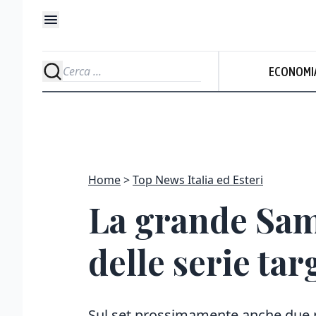
ECONOMI
Home
Top News Italia ed Esteri
La grande Sam
delle serie tar
Sul set prossimamente anche due n