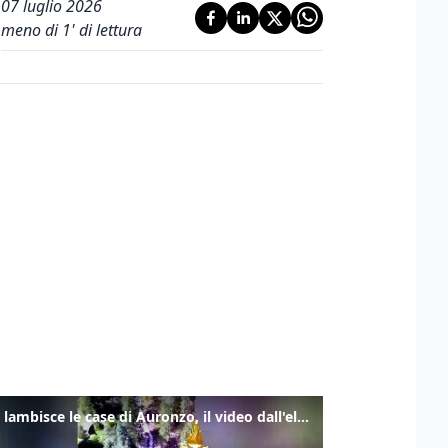
07 luglio 2026
meno di 1' di lettura
Frana lambisce le case di Auronzo, il video dall'elicottero dei vigili del fuoco