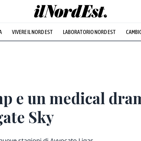
A
VIVERE IL NORD EST
LABORATORIO NORD EST
CAMBIO
p e un medical drama
gate Sky
uove stagioni di Avvocato Ligas