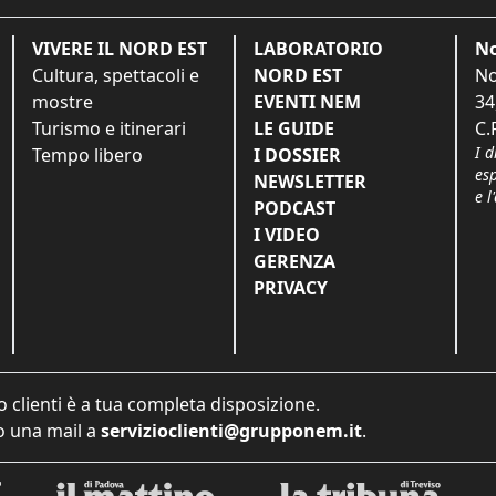
VIVERE IL NORD EST
LABORATORIO
No
Cultura, spettacoli e
NORD EST
No
mostre
EVENTI NEM
34
Turismo e itinerari
LE GUIDE
C.
I d
Tempo libero
I DOSSIER
es
NEWSLETTER
e l
PODCAST
I VIDEO
GERENZA
PRIVACY
o clienti è a tua completa disposizione.
 una mail a
servizioclienti@grupponem.it
.