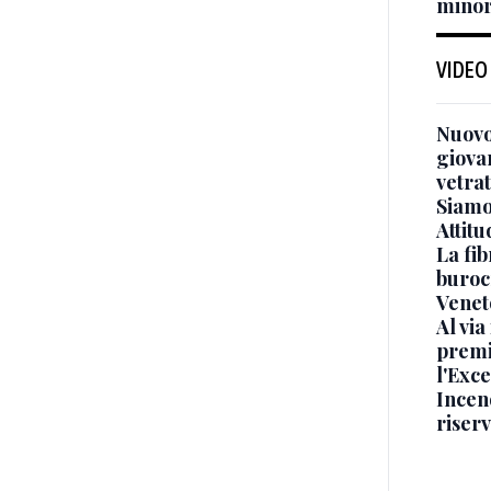
minor
VIDEO
Nuovo
giova
vetra
Siamo 
Attitu
La fib
burocr
Venet
Al via
premi
l'Exc
Incend
riser