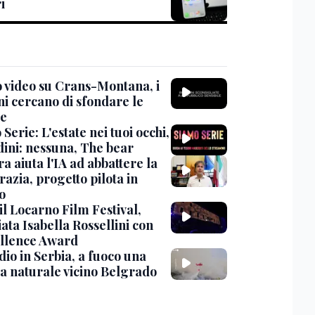
i
 video su Crans-Montana, i
ni cercano di sfondare le
te
Serie: L'estate nei tuoi occhi,
dini: nessuna, The bear
ra aiuta l'IA ad abbattere la
azia, progetto pilota in
o
 il Locarno Film Festival,
ata Isabella Rossellini con
ellence Award
io in Serbia, a fuoco una
va naturale vicino Belgrado