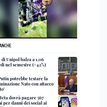
 ANCHE
e di Unipol balza a 1,06
rdi nel semestre (+42%)
Putin potrebbe testare la
minazione Nato con attacco
to'
Meta dovrà pagare 567
i per danni dei social ai