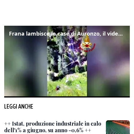
Frana lambisce le case di Auronzo, il video dall'elicottero dei vigili del fuoco
LEGGI ANCHE
++ Istat, produzione industriale in calo
dell'1% a giugno, su anno -0,6% ++