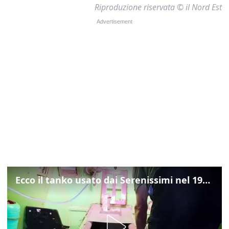
Riproduzione riservata © il Nord Est
Ecco il tanko usato dai Serenissimi nel 1997 per il blitz a San Marco