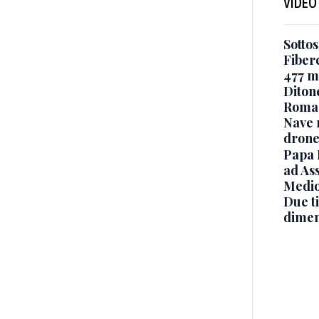
VIDEO
Sottos
Fiberc
477 mi
Diton
Roma
Nave 
drone
Papa 
ad Ass
Medio
Due ti
dimen