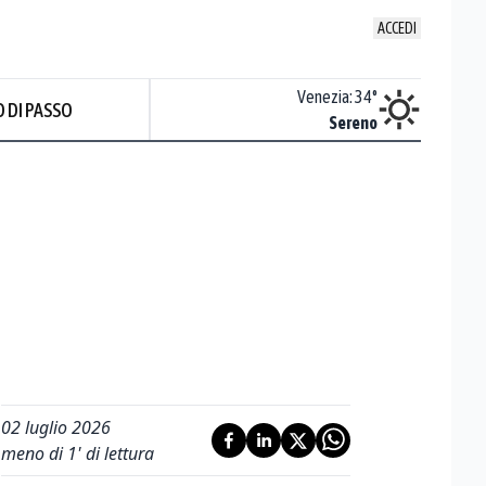
ACCEDI
Udine
:
33.4
°
Venezia
:
34
°
 DI PASSO
Nuvoloso
Sereno
02 luglio 2026
meno di 1' di lettura