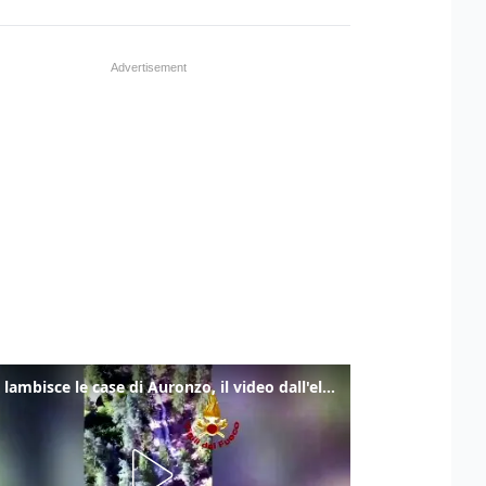
Frana lambisce le case di Auronzo, il video dall'elicottero dei vigili del fuoco