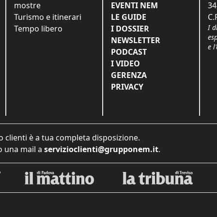
mostre
EVENTI NEM
34
Turismo e itinerari
LE GUIDE
C.
I d
Tempo libero
I DOSSIER
es
NEWSLETTER
e l
PODCAST
I VIDEO
GERENZA
PRIVACY
o clienti è a tua completa disposizione.
 una mail a
servizioclienti@grupponem.it
.