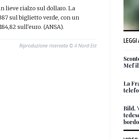
 lieve rialzo sul dollaro. La
87 sul biglietto verde, con un
84,82 sull'euro. (ANSA).
LEGGI
Riproduzione riservata © il Nord Est
Sconto
Mef i
La Fr
telef
Bild, 
tedes
bordo