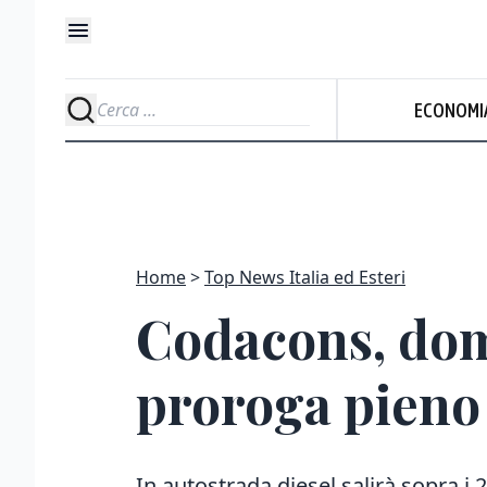
ECONOMI
Home
Top News Italia ed Esteri
Codacons, dom
proroga pieno 
In autostrada diesel salirà sopra i 2