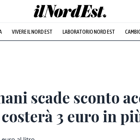
A
VIVERE IL NORD EST
LABORATORIO NORD EST
CAMBIO
Prevalentem
ani scade sconto ac
costerà 3 euro in pi
 euro al litro