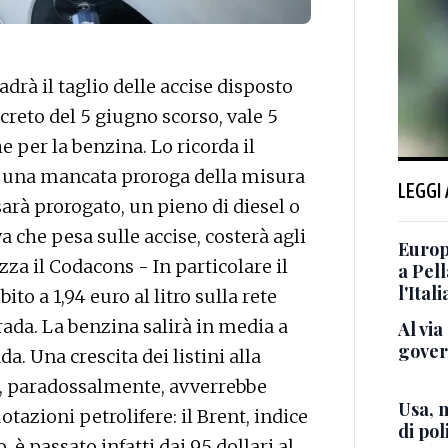
à il taglio delle accise disposto
creto del 5 giugno scorso, vale 5
e per la benzina. Lo ricorda il
di una mancata proroga della misura
LEGGI
 sarà prorogato, un pieno di diesel o
a che pesa sulle accise, costerà agli
Europ
zza il Codacons - In particolare il
a Pell
l'Itali
to a 1,94 euro al litro sulla rete
trada. La benzina salirà in media a
Al via
gover
ada. Una crescita dei listini alla
, paradossalmente, avverrebbe
Usa, n
otazioni petrolifere: il Brent, indice
di poli
 è passato infatti dai 95 dollari al