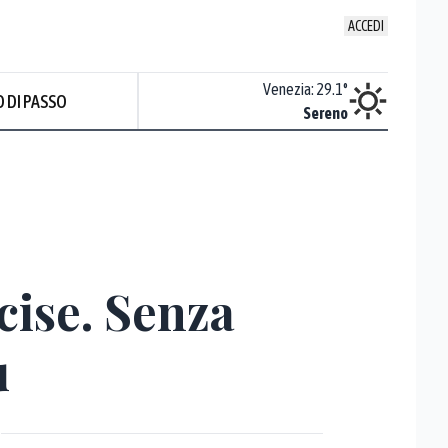
ACCEDI
Udine
:
28.5
°
Venezia
:
29.1
°
 DI PASSO
ente soleggiato
Sereno
cise. Senza
ù