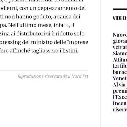
ri odierni, con un deprezzamento del
sti non hanno goduto, a causa dei
VIDEO
a. Nell'ultimo mese, infatti, il
na ai distributori si è ridotto solo
Nuovo
giova
di pressing del ministro delle Imprese
vetra
e affinché tagliassero i listini.
Siamo 
Attitu
La fib
burocr
Riproduzione riservata © il Nord Est
Venet
Al via
premi
l'Exc
Incend
riser