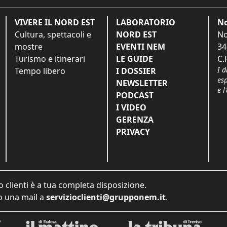
VIVERE IL NORD EST
LABORATORIO
No
Cultura, spettacoli e
NORD EST
No
mostre
EVENTI NEM
34
Turismo e itinerari
LE GUIDE
C.
I d
Tempo libero
I DOSSIER
es
NEWSLETTER
e l
PODCAST
I VIDEO
GERENZA
PRIVACY
o clienti è a tua completa disposizione.
 una mail a
servizioclienti@grupponem.it
.