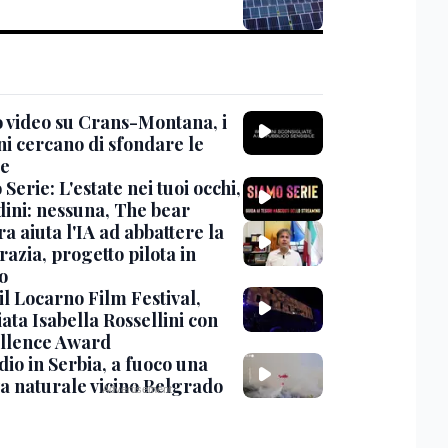
 video su Crans-Montana, i
ni cercano di sfondare le
te
Serie: L'estate nei tuoi occhi,
dini: nessuna, The bear
ra aiuta l'IA ad abbattere la
azia, progetto pilota in
o
 il Locarno Film Festival,
ata Isabella Rossellini con
ellence Award
io in Serbia, a fuoco una
va naturale vicino Belgrado