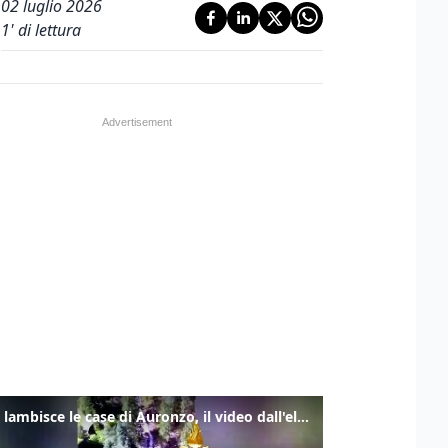
02 luglio 2026
1
' di lettura
Frana lambisce le case di Auronzo, il video dall'elicottero dei vigili del fuoco