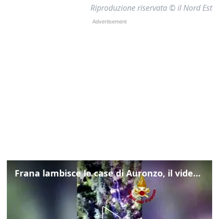
Riproduzione riservata © il Nord Est
Frana lambisce le case di Auronzo, il video dall'elicottero dei vigili del fuoco