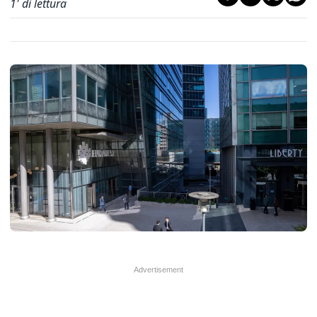
1
' di lettura