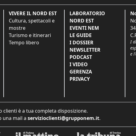
VIVERE IL NORD EST
LABORATORIO
No
Cultura, spettacoli e
NORD EST
No
mostre
EVENTI NEM
34
Turismo e itinerari
LE GUIDE
C.
I d
Tempo libero
I DOSSIER
es
NEWSLETTER
e l
PODCAST
I VIDEO
GERENZA
PRIVACY
o clienti è a tua completa disposizione.
 una mail a
servizioclienti@grupponem.it
.