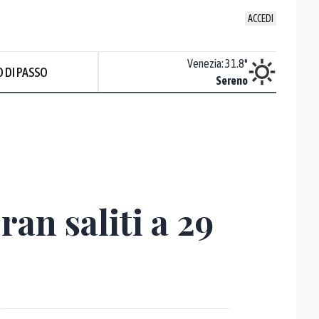
ACCEDI
Udine
:
34.6
°
Venezia
:
31.8
°
 DI PASSO
Sereno
Sereno
Prev
ran saliti a 29