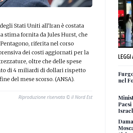
li Stati Uniti all'Iran è costata
ima stima fornita da Jules Hurst, che
 Pentagono, riferita nel corso
rensiva dei costi aggiornati per la
LEGGI
trezzature, oltre che delle spese
 di 4 miliardi di dollari rispetto
Furgon
 fine del mese scorso. (ANSA).
nel Fo
Riproduzione riservata © il Nord Est
Minis
Paesi 
Israel
Damas
Mosca 