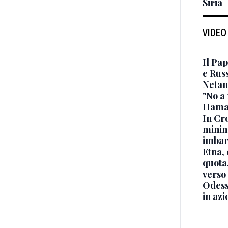
Siria
VIDEO
Il Pap
e Russ
Netan
"No a 
Hama
In Cro
minimi
imbar
Etna, 
quota
verso
Odessa
in azi