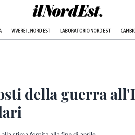
A
VIVERE IL NORD EST
LABORATORIO NORD EST
CAMBIO
sti della guerra all'I
lari
lla stima fornita alla fine di aprile