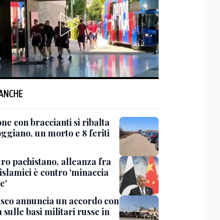
 ANCHE
e con braccianti si ribalta
ggiano, un morto e 8 feriti
tro pachistano, alleanza fra
islamici è contro 'minaccia
e'
co annuncia un accordo con
sulle basi militari russe in