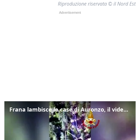
Riproduzione riservata © il Nord Est
Frana lambisce le case di Auronzo, il video dall'elicottero dei vigili del fuoco