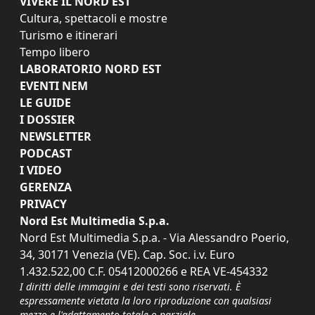
VIVERE IL NORD EST
Cultura, spettacoli e mostre
Turismo e itinerari
Tempo libero
LABORATORIO NORD EST
EVENTI NEM
LE GUIDE
I DOSSIER
NEWSLETTER
PODCAST
I VIDEO
GERENZA
PRIVACY
Nord Est Multimedia S.p.a.
Nord Est Multimedia S.p.a. - Via Alessandro Poerio,
34, 30171 Venezia (VE). Cap. Soc. i.v. Euro
1.432.522,00 C.F. 05412000266 e REA VE-454332
I diritti delle immagini e dei testi sono riservati. È
espressamente vietata la loro riproduzione con qualsiasi
mezzo e l'adattamento totale o parziale.