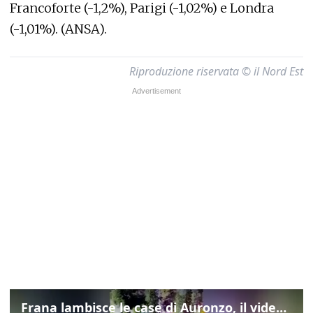
Francoforte (-1,2%), Parigi (-1,02%) e Londra
(-1,01%). (ANSA).
Riproduzione riservata © il Nord Est
Frana lambisce le case di Auronzo, il video dall'elicottero dei vigili del fuoco