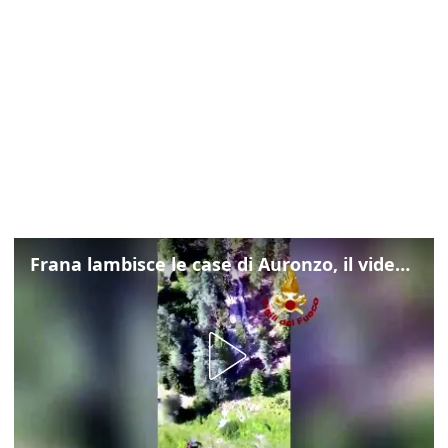
Frana lambisce le case di Auronzo, il video dall'elicottero dei vigili del fuoco