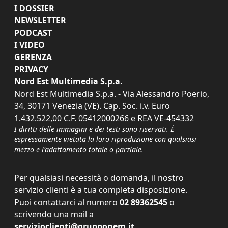
I DOSSIER
NEWSLETTER
PODCAST
I VIDEO
GERENZA
PRIVACY
Nord Est Multimedia S.p.a.
Nord Est Multimedia S.p.a. - Via Alessandro Poerio,
34, 30171 Venezia (VE). Cap. Soc. i.v. Euro
1.432.522,00 C.F. 05412000266 e REA VE-454332
I diritti delle immagini e dei testi sono riservati. È
espressamente vietata la loro riproduzione con qualsiasi
mezzo e l'adattamento totale o parziale.
Per qualsiasi necessità o domanda, il nostro
servizio clienti è a tua completa disposizione.
Puoi contattarci al numero
02 89362545
o
scrivendo una mail a
servizioclienti@grupponem.it
.