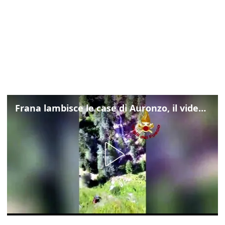
Frana lambisce le case di Auronzo, il video dall'elicottero dei vigili del fuoco