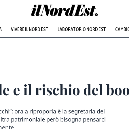
A
VIVERE IL NORD EST
LABORATORIO NORD EST
CAMBIO
e e il rischio del b
cchi”: ora a riproporla è la segretaria del
altra patrimoniale però bisogna pensarci
amente