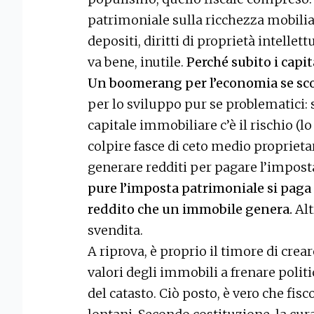
patrimoniale sulla ricchezza mobiliare
depositi, diritti di proprietà intellet
va bene, inutile.
Perché subito i capit
Un boomerang per l’economia se scora
per lo sviluppo pur se problematici: s
capitale immobiliare c’è il rischio (l
colpire fasce di ceto medio proprietari
generare redditi per pagare l’imposta.
pure l’imposta patrimoniale si paga i
reddito che un immobile genera.
Alt
svendita.
A riprova, è proprio il timore di cr
valori degli immobili a frenare poli
del catasto. Ciò posto, è vero che fisc