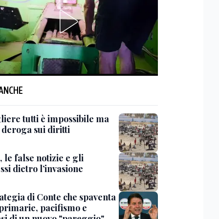
 ANCHE
iere tutti è impossibile ma
 deroga sui diritti
 le false notizie e gli
ssi dietro l’invasione
rategia di Conte che spaventa
 primarie, pacifismo e
esi di un nuovo "pareggio"