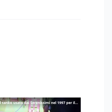
Ecco il tanko usato dai Serenissimi nel 1997 per il blitz a San Marco