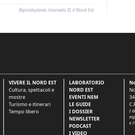
Riproduzione riservata © il Nord Est
VIVERE IL NORD EST
LABORATORIO
No
Cultura, spettacoli e
NORD EST
No
mostre
EVENTI NEM
34
Turismo e itinerari
LE GUIDE
C.
I d
Tempo libero
I DOSSIER
es
NEWSLETTER
e l
PODCAST
I VIDEO