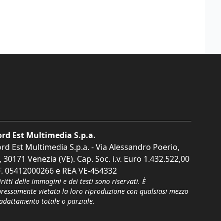
rd Est Multimedia S.p.a.
rd Est Multimedia S.p.a. - Via Alessandro Poerio,
, 30171 Venezia (VE). Cap. Soc. i.v. Euro 1.432.522,00
F. 05412000266 e REA VE-454332
iritti delle immagini e dei testi sono riservati. È
pressamente vietata la loro riproduzione con qualsiasi mezzo
'adattamento totale o parziale.