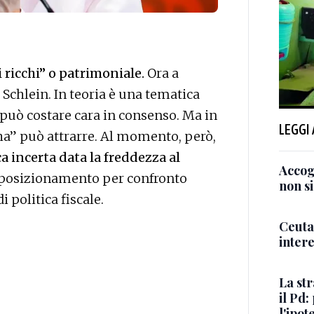
i ricchi” o patrimoniale.
Ora a
d Schlein. In teoria è una tematica
he può costare cara in consenso. Ma in
LEGGI
iù ha” può attrarre. Al momento, però,
ca incerta data la freddezza al
Accogl
 posizionamento per confronto
non si
 politica fiscale.
Ceuta,
intere
La st
il Pd:
l'ipot