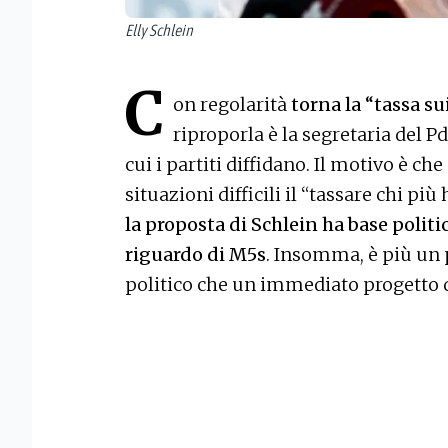
Elly Schlein
C
on regolarità
torna la “tassa su
riproporla è la segretaria del P
cui i partiti diffidano. Il motivo è c
situazioni difficili il “tassare chi p
la proposta di Schlein ha base politi
riguardo di M5s
. Insomma, è più un
politico che un immediato progetto di