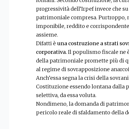
lontani. Secondo costituzione, la cur
progressività dell’Irpef invece che su
patrimoniale compresa. Purtroppo, n
imponibile, reddito e corrispondent
assieme.
Difatti è
una costruzione a strati so
corporativa.
Il populismo fiscale ne è
della patrimoniale promette più di q
al regime di sovrapposizione anarcoid
Anch’essa segna la crisi della sovrani
Costituzione essendo lontana dalla p
selettiva, da essa voluta.
Nondimeno, la domanda di patrimonia
pericolo reale di sfaldamento della d