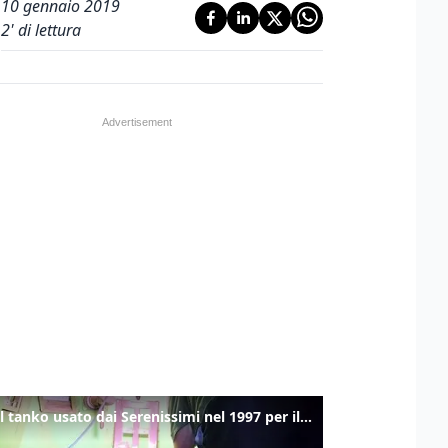
10 gennaio 2019
2
' di lettura
Ecco il tanko usato dai Serenissimi nel 1997 per il blitz a San Marco