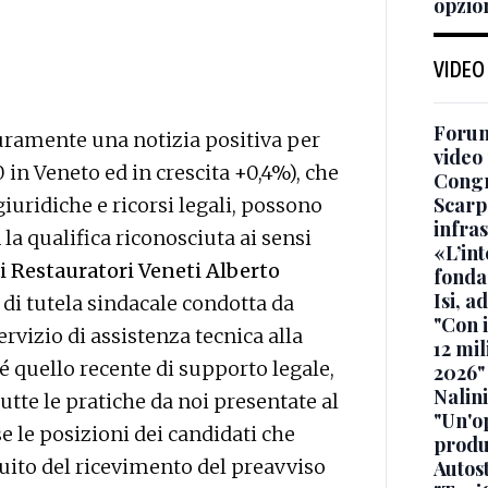
opzio
VIDEO
Forum
curamente una notizia positiva per
video 
 in Veneto ed in crescita +0,4%), che
Cong
Scarp
giuridiche e ricorsi legali, possono
infra
a qualifica riconosciuta ai sensi
«L’in
ei Restauratori Veneti Alberto
fonda
Isi, a
e di tutela sindacale condotta da
"Con 
ervizio di assistenza tecnica alla
12 mil
quello recente di supporto legale,
2026"
Nalini
utte le pratiche da noi presentate al
"Un'op
 le posizioni dei candidati che
produ
uito del ricevimento del preavviso
Autos