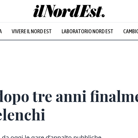
A
VIVERE IL NORD EST
LABORATORIO NORD EST
CAMBIO
Prevalentem
dopo tre anni finalm
elenchi
, da oggi le gare d’appalto pubbliche