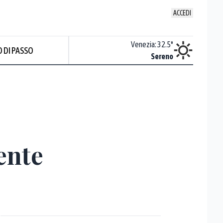
ACCEDI
Udine
:
32.9
°
Venezia
:
32.5
°
 DI PASSO
ente soleggiato
Sereno
Prev
ente