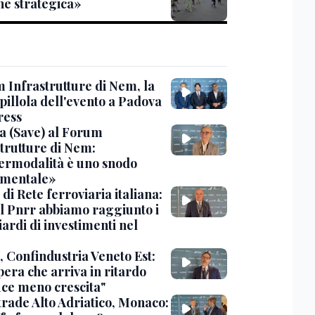
ne strategica»
 Infrastrutture di Nem, la
pillola dell'evento a Padova
ress
a (Save) al Forum
strutture di Nem:
termodalità è uno snodo
mentale»
d di Rete ferroviaria italiana:
il Pnrr abbiamo raggiunto i
iardi di investimenti nel
, Confindustria Veneto Est:
era che arriva in ritardo
ce meno crescita"
trade Alto Adriatico, Monaco: