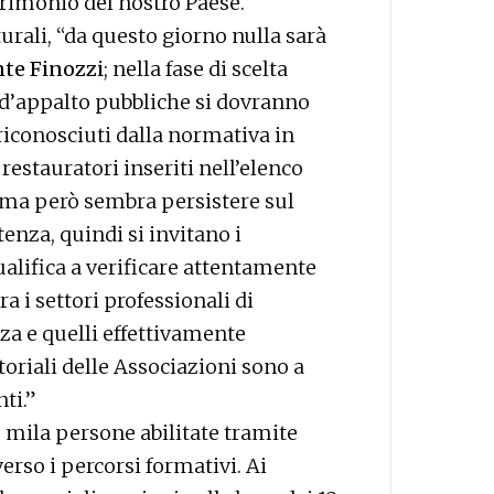
rimonio del nostro Paese.
urali, “da questo giorno nulla sarà
nte Finozzi
; nella fase di scelta
 d’appalto pubbliche si dovranno
riconosciuti dalla normativa in
 restauratori inseriti nell’elenco
ema però sembra persistere sul
enza, quindi si invitano i
alifica a verificare attentamente
a i settori professionali di
za e quelli effettivamente
itoriali delle Associazioni sono a
ti.”
 mila persone abilitate tramite
rso i percorsi formativi. Ai