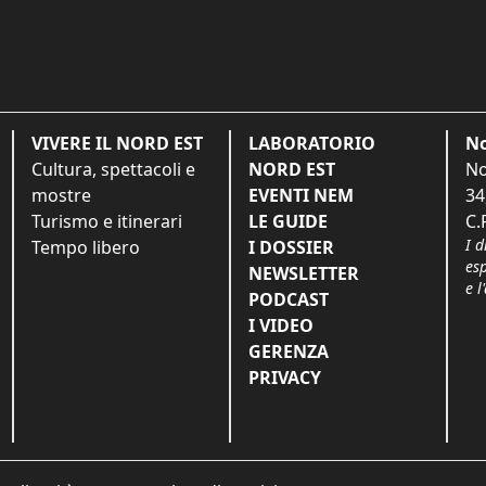
VIVERE IL NORD EST
LABORATORIO
No
Cultura, spettacoli e
NORD EST
No
mostre
EVENTI NEM
34
Turismo e itinerari
LE GUIDE
C.
I d
Tempo libero
I DOSSIER
es
NEWSLETTER
e l
PODCAST
I VIDEO
GERENZA
PRIVACY