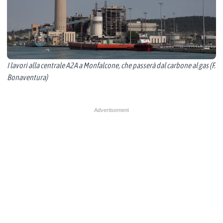
I lavori alla centrale A2A a Monfalcone, che passerà dal carbone al gas (F.
Bonaventura)