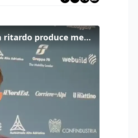
Nalini, Confindustria Veneto Est: "Un'opera che arriva in ritardo produce meno crescita"