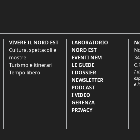
VIVERE IL NORD EST
LABORATORIO
No
Cultura, spettacoli e
NORD EST
No
mostre
EVENTI NEM
34
Turismo e itinerari
LE GUIDE
C.
I d
Tempo libero
I DOSSIER
es
NEWSLETTER
e l
PODCAST
I VIDEO
GERENZA
PRIVACY