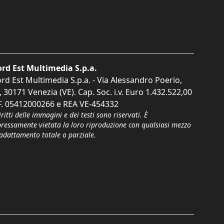
rd Est Multimedia S.p.a.
rd Est Multimedia S.p.a. - Via Alessandro Poerio,
, 30171 Venezia (VE). Cap. Soc. i.v. Euro 1.432.522,00
F. 05412000266 e REA VE-454332
iritti delle immagini e dei testi sono riservati. È
pressamente vietata la loro riproduzione con qualsiasi mezzo
'adattamento totale o parziale.