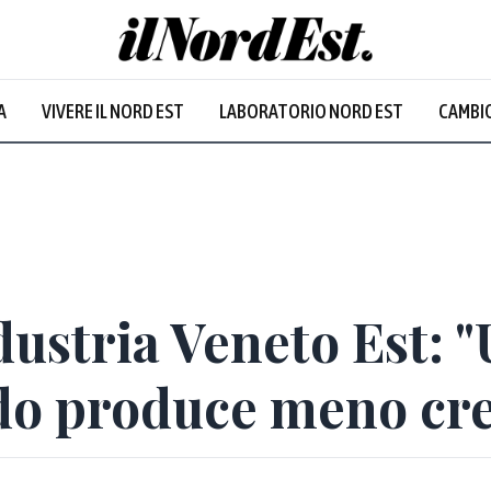
A
VIVERE IL NORD EST
LABORATORIO NORD EST
CAMBIO
Prevalentem
dustria Veneto Est: 
rdo produce meno cre