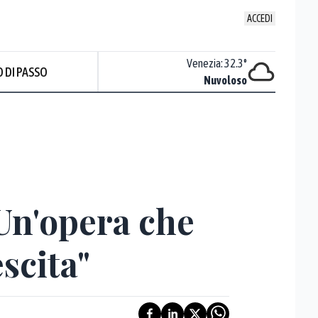
ACCEDI
Udine
:
27.4
°
Venezia
:
32.3
°
 DI PASSO
ente soleggiato
Nuvoloso
"Un'opera che
scita"