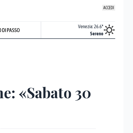
ACCEDI
Udine
:
25.2
°
Venezia
:
26.6
°
 DI PASSO
Sereno
Sereno
ne: «Sabato 30