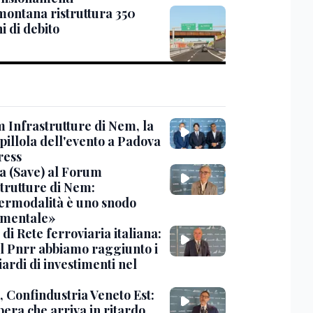
ontana ristruttura 350
i di debito
 Infrastrutture di Nem, la
pillola dell'evento a Padova
ress
a (Save) al Forum
strutture di Nem:
termodalità è uno snodo
mentale»
d di Rete ferroviaria italiana:
il Pnrr abbiamo raggiunto i
iardi di investimenti nel
, Confindustria Veneto Est:
era che arriva in ritardo