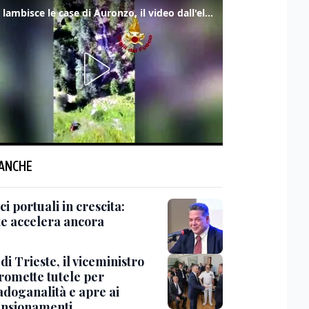
Frana lambisce le case di Auronzo, il video dall'elicottero dei vigili del fuoco
 ANCHE
ci portuali in crescita:
te accelera ancora
di Trieste, il viceministro
promette tutele per
adoganalità e apre ai
nsionamenti