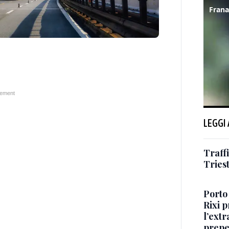
LEGGI
Traffi
Tries
Porto 
Rixi 
l’extr
prepe