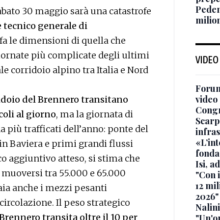
Pedem
abato 30 maggio sarà una catastrofe
milion
e tecnico generale di
afa le dimensioni di quella che
giornate più complicate degli ultimi
VIDEO
le corridoio alpino tra Italia e Nord
Forum
video 
idoio del Brennero transitano
Cong
oli al giorno
, ma la giornata di
Scarp
 più trafficati dell’anno: ponte del
infra
«L’in
 in Baviera e primi grandi flussi
fonda
ico aggiuntivo atteso, si stima che
Isi, a
 muoversi tra 55.000 e 65.000
"Con 
12 mil
iaia anche i mezzi pesanti
2026"
 circolazione. Il peso strategico
Nalini
 Brennero transita oltre il 10 per
"Un'op