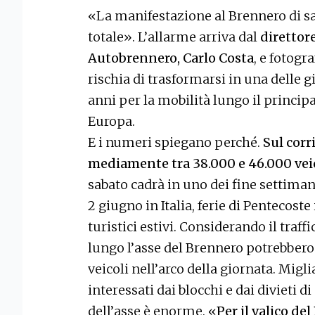
«La manifestazione al Brennero di s
totale». L’allarme arriva dal
direttor
Autobrennero, Carlo Costa
, e fotogr
rischia di trasformarsi in una delle 
anni per la mobilità lungo il principa
Europa.
E i numeri spiegano perché.
Sul corr
mediamente tra 38.000 e 46.000 veic
sabato cadrà in uno dei fine settimana
2 giugno in Italia, ferie di Pentecoste
turistici estivi. Considerando il traff
lungo l’asse del Brennero potrebbero
veicoli nell’arco della giornata. Migl
interessati dai blocchi e dai divieti di
dell’asse è enorme. «
Per il valico del