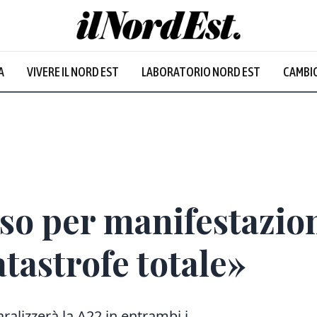
A
VIVERE IL NORD EST
LABORATORIO NORD EST
CAMBIO
so per manifestazio
tastrofe totale»
aralizzerà la A22 in entrambi i