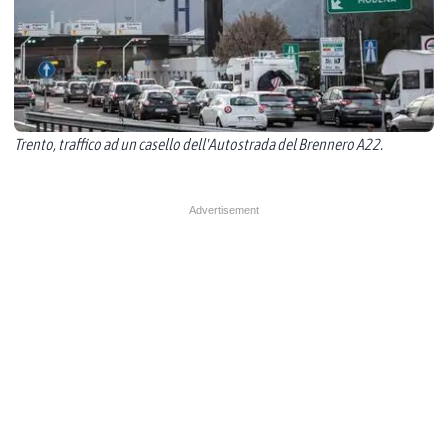
Trento, traffico ad un casello dell'Autostrada del Brennero A22.