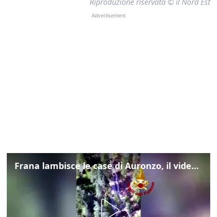
Riproduzione riservata © il Nord Est
Frana lambisce le case di Auronzo, il video dall'elicottero dei vigili del fuoco