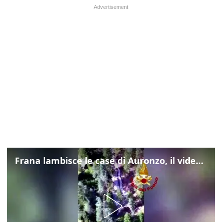
Frana lambisce le case di Auronzo, il video dall'elicottero dei vigili del fuoco