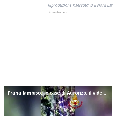
Riproduzione riservata © il Nord Est
Frana lambisce le case di Auronzo, il video dall'elicottero dei vigili del fuoco