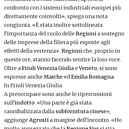
confronto con i sistemi industriali europei più
direttamente coinvolti», spiega una nota
congiunta. «È stata inoltre sottolineata
l’importanza del ruolo delle
Regioni
a sostegno
delle imprese della filiera più esposte agli
effetti della vertenza».
Regioni
che, proprio in
queste ore, stanno facendo sentire la loro voce.
Oltre a
Friuli Venezia Giulia
e
Veneto
, si sono
espresse anche
Marche
ed
Emilia Romagna
.
In Friuli Venezia Giulia
A preoccupare sono anche le ripercussioni
sull’
indotto
. «Una parte è già stata
cannibalizzata dalla
subfornitura cinese
»,
aggiunge
Agrusti
a margine dell’incontro. «Ho
molto apprezzato che la
Regione Fvg
si stia