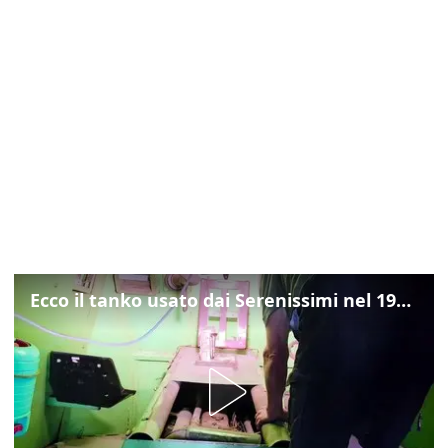
Ecco il tanko usato dai Serenissimi nel 1997 per il blitz a San Marco