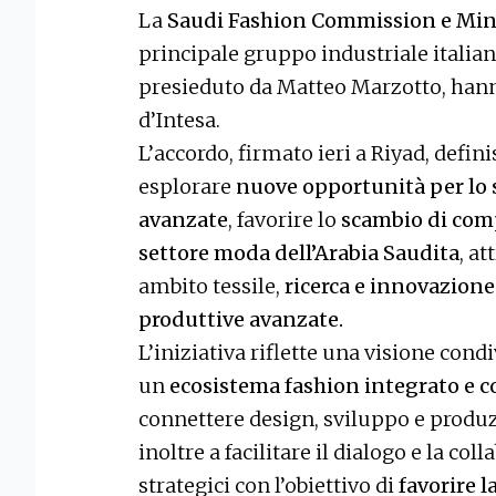
La
Saudi Fashion Commission e Mi
principale gruppo industriale italian
presieduto da Matteo Marzotto, h
d’Intesa.
L’accordo, firmato ieri a Riyad, defi
esplorare
nuove opportunità per lo s
avanzate
, favorire lo
scambio di comp
settore moda dell’Arabia Saudita
, a
ambito tessile,
ricerca e innovazione
produttive avanzate.
L’iniziativa riflette una visione cond
un
ecosistema fashion integrato e 
connettere design, sviluppo e produz
inoltre a facilitare il dialogo e la c
strategici con l’obiettivo di
favorire l