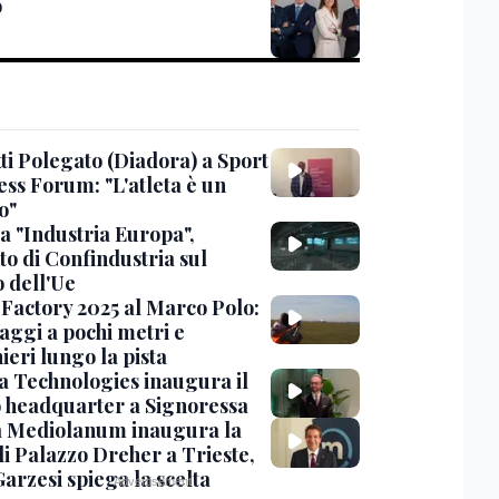
o
ti Polegato (Diadora) a Sport
ess Forum: "L'atleta è un
o"
a "Industria Europa",
to di Confindustria sul
o dell'Ue
Factory 2025 al Marco Polo:
aggi a pochi metri e
ieri lungo la pista
 Technologies inaugura il
 headquarter a Signoressa
 Mediolanum inaugura la
di Palazzo Dreher a Trieste,
Garzesi spiega la scelta