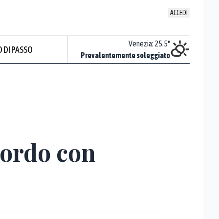
ACCEDI
Udine
:
21.7
°
Venezia
:
25.5
°
 DI PASSO
ente soleggiato
Prevalentemente soleggiato
cordo con