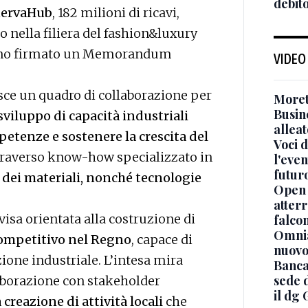
debit
nervaHub
, 182 milioni di ricavi,
o nella filiera del fashion&luxury
anno firmato un Memorandum
VIDEO
nisce un quadro di collaborazione per
Moret
Busin
viluppo di capacità industriali
alleat
etenze e sostenere la crescita del
Voci d
ttraverso know-how specializzato in
l'even
futur
 dei materiali, nonché tecnologie
Open 
atterr
ivisa orientata alla costruzione di
falcon
Omnia
competitivo nel Regno
, capace di
nuovo
ione industriale. L’intesa mira
Banca
sede 
ollaborazione con stakeholder
il dg 
a creazione di attività locali
che