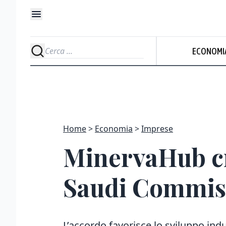
ECONOMI
Home
Economia
Imprese
MinervaHub cre
Saudi Commis
L’accordo favorisce lo sviluppo ind