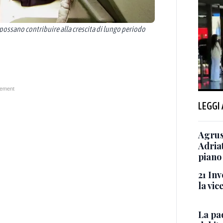
he possano contribuire alla crescita di lungo periodo
LEGGI
Agrus
Adriat
piano
21 In
la vi
La pa