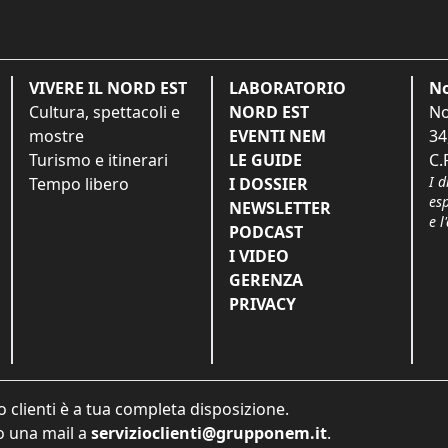
VIVERE IL NORD EST
LABORATORIO
No
Cultura, spettacoli e
NORD EST
No
mostre
EVENTI NEM
34
Turismo e itinerari
LE GUIDE
C.
I d
Tempo libero
I DOSSIER
es
NEWSLETTER
e l
PODCAST
I VIDEO
GERENZA
PRIVACY
o clienti è a tua completa disposizione.
 una mail a
servizioclienti@grupponem.it
.