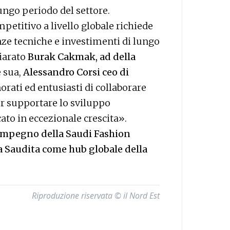
lungo periodo del settore.
petitivo a livello globale richiede
nze tecniche e investimenti di lungo
hiarato
Burak Cakmak, ad della
e sua,
Alessandro Corsi ceo di
rati ed entusiasti di collaborare
r supportare lo sviluppo
to in eccezionale crescita».
impegno della Saudi Fashion
a Saudita come hub globale della
Riproduzione riservata © il Nord Est