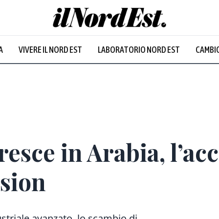
A
VIVERE IL NORD EST
LABORATORIO NORD EST
CAMBIO
Prevalentem
sce in Arabia, l’ac
sion
ustriale avanzato, lo scambio di