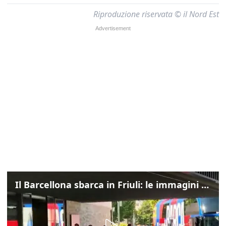
Riproduzione riservata © il Nord Est
Il Barcellona sbarca in Friuli: le immagini dell'arrivo in albergo