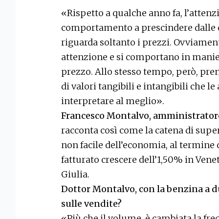
«Rispetto a qualche anno fa, l’attenz
comportamento a prescindere dalle d
riguarda soltanto i prezzi. Ovviame
attenzione e si comportano in manie
prezzo. Allo stesso tempo, però, pre
di valori tangibili e intangibili che 
interpretare al meglio».
Francesco Montalvo, amministratore
racconta così come la catena di supe
non facile dell’economia, al termine 
fatturato crescere dell’1,50% in Venet
Giulia.
Dottor Montalvo, con la benzina a du
sulle vendite?
«Più che il volume, è cambiata la fr