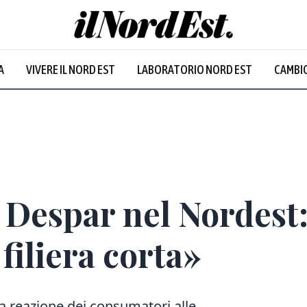
A
VIVERE IL NORD EST
LABORATORIO NORD EST
CAMBIO
Prevalentem
i Despar nel Nordest
filiera corta»
a reazione dei consumatori alle