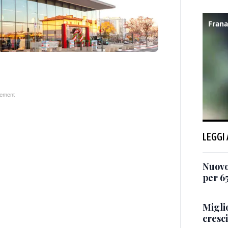
LEGGI
Nuovo
per 6
Miglio
cresci