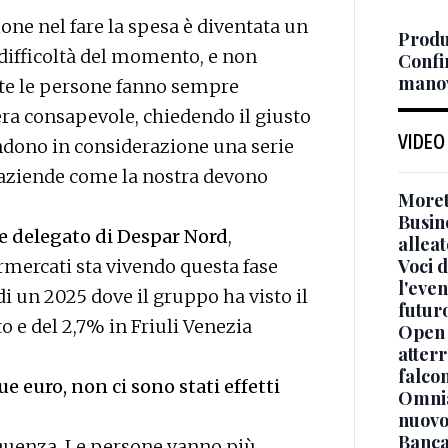
ione nel fare la spesa è diventata un
Produz
ifficoltà del momento, e non
Confi
manov
nte le persone fanno sempre
ra consapevole, chiedendo il giusto
VIDEO
ndono in considerazione una serie
le aziende come la nostra devono
Moret
Busin
 delegato di Despar Nord
,
alleat
Voci d
rmercati sta vivendo questa fase
l'even
di un 2025 dove il gruppo ha visto il
futur
o e del 2,7% in Friuli Venezia
Open 
atterr
falcon
e euro, non ci sono stati effetti
Omnia
nuovo
Banca
equenza. Le persone vanno più