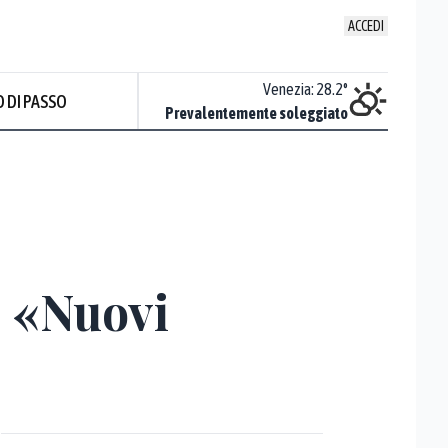
ACCEDI
Udine
:
27.5
°
Venezia
:
28.2
°
 DI PASSO
ente soleggiato
Prevalentemente soleggiato
: «Nuovi