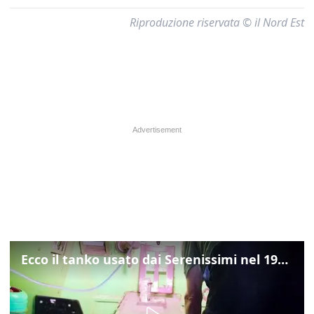
Riproduzione riservata © il Nord Est
Ecco il tanko usato dai Serenissimi nel 1997 per il blitz a San Marco