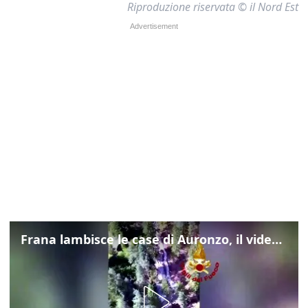
Riproduzione riservata © il Nord Est
Frana lambisce le case di Auronzo, il video dall'elicottero dei vigili del fuoco