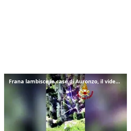
Frana lambisce le case di Auronzo, il video dall'elicottero dei vigili del fuoco