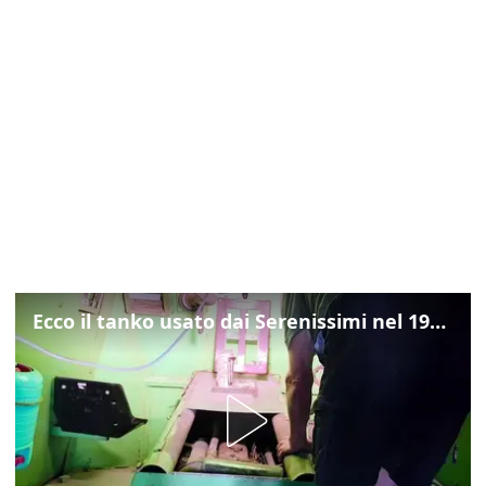
Ecco il tanko usato dai Serenissimi nel 1997 per il blitz a San Marco