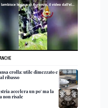
Frana lambisce le case di Auronzo, il video dall'elicottero dei vigili del fuoco
 ANCHE
nsa crolla: utile dimezzato e
al ribasso
stria accelera un po’ ma la
a non risale