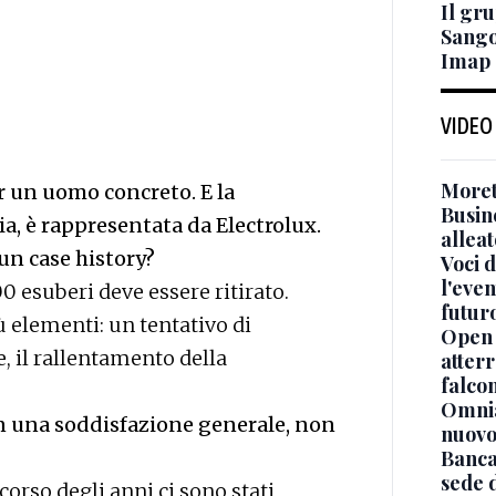
Il gr
Sango
Imap
VIDEO
Moret
r un uomo concreto. E la
Busin
lia, è rappresentata da Electrolux.
alleat
un case history?
Voci d
l'even
0 esuberi deve essere ritirato.
futur
 elementi: un tentativo di
Open 
e, il rallentamento della
atterr
falcon
Omnia
on una soddisfazione generale, non
nuovo
Banca
sede 
corso degli anni ci sono stati