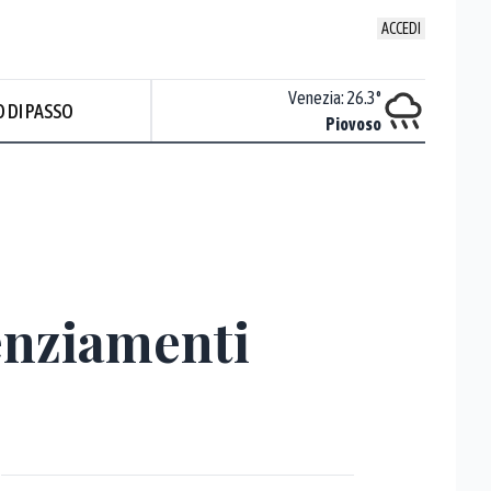
ACCEDI
Udine
:
24.6
°
Venezia
:
26.3
°
 DI PASSO
Nuvoloso
Piovoso
cenziamenti