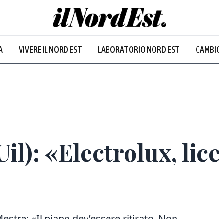
A
VIVERE IL NORD EST
LABORATORIO NORD EST
CAMBIO
il): «Electrolux, li
estre: «Il piano dev’essere ritirato. Non