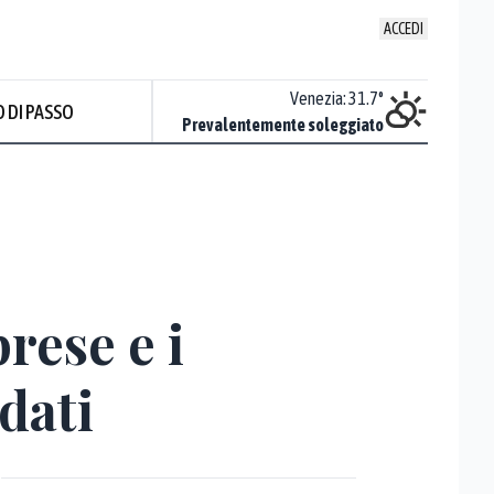
ACCEDI
Udine
:
34.2
°
Venezia
:
31.7
°
 DI PASSO
Sereno
Prevalentemente soleggiato
prese e i
dati