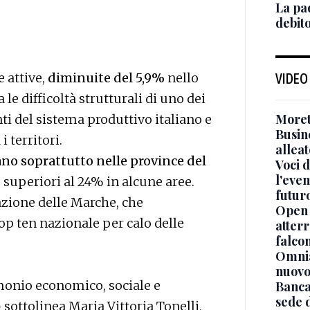
La pa
debit
 attive,
diminuite del 5,9%
nello
VIDEO
le difficoltà strutturali di uno dei
Moret
i del sistema produttivo italiano e
Busin
 territori.
alleat
ano soprattutto nelle province del
Voci d
l'even
e superiori al 24% in alcune aree.
futur
azione delle Marche, che
Open 
op ten nazionale per calo delle
atterr
falcon
Omnia
nuovo
monio economico, sociale e
Banca
sede 
sottolinea Maria Vittoria Tonelli,