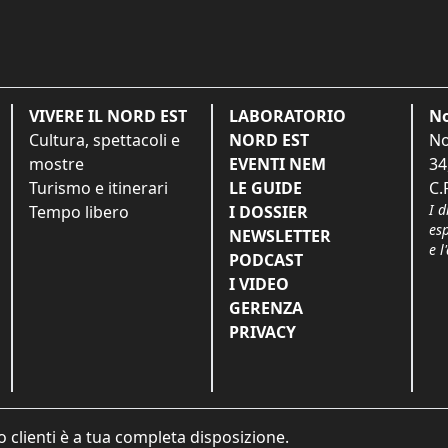
VIVERE IL NORD EST
LABORATORIO
No
Cultura, spettacoli e
NORD EST
No
mostre
EVENTI NEM
34
Turismo e itinerari
LE GUIDE
C.
I d
Tempo libero
I DOSSIER
es
NEWSLETTER
e l
PODCAST
I VIDEO
GERENZA
PRIVACY
o clienti è a tua completa disposizione.