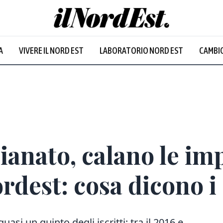
A
VIVERE IL NORD EST
LABORATORIO NORD EST
CAMBIO
gianato, calano le im
rdest: cosa dicono i 
uasi un quinto degli iscritti: tra il 2016 e