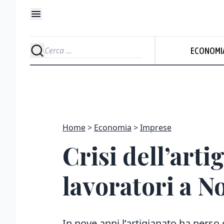
ECONOMI
Home
Economia
Imprese
Crisi dell’arti
lavoratori a No
In nove anni l’artigianato ha perso q