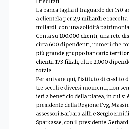
I risultati
La banca taglia il traguardo dei 140 
a clientela per
2,9 miliardi
e
raccolta 
miliardi
, con una solidità patrimonia
Conta su
100.000 clienti
, una rete d
circa
600 dipendenti
, numeri che co
più grande gruppo bancario territor
clienti
,
173 filiali
, oltre
2.000 dipend
totale
.
Per arrivare qui, l’istituto di credito 
tre secoli e diversi momenti, non semp
ieri a beneficio della platea, in cui si 
presidente della Regione Fvg, Massim
assessori Barbara Zilli e Sergio Emidi
Sparkasse, con il presidente Gerhard 