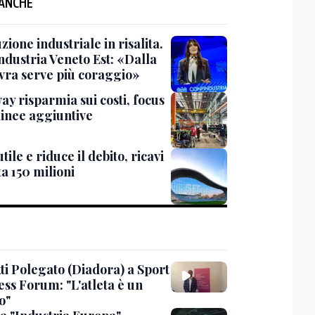
 ANCHE
ione industriale in risalita.
ndustria Veneto Est: «Dalla
ra serve più coraggio»
ay risparmia sui costi, focus
linee aggiuntive
 utile e riduce il debito, ricavi
a 150 milioni
ti Polegato (Diadora) a Sport
ess Forum: "L'atleta è un
o"