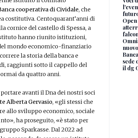
Voci d
venne istituito il comitato
l'even
Banca cooperativa di Cividale
, che
futur
ea costitutiva. Centoquarant’anni di
Open 
atterr
lla cornice del castello di Spessa, a
falcon
istituto hanno riunito istituzioni,
Omnia
i del mondo economico-finanziario
nuovo
Banca
orrere la storia della banca e
sede 
i, raggiunti sotto il cappello del
il dg 
e ormai da quattro anni.
portare avanti il Dna dei nostri soci
te Alberta Gervasio
, «gli stessi che
are allo sviluppo economico, sociale
unto», ha proseguito, «è stato per
l gruppo Sparkasse. Dal 2022 ad