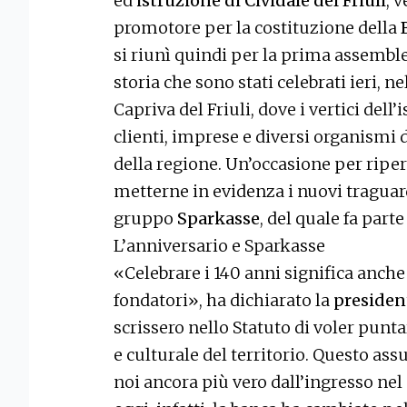
ed
istruzione di Cividale del Friuli
, 
promotore per la costituzione della
si riunì quindi per la prima assembl
storia che sono stati celebrati ieri, ne
Capriva del Friuli, dove i vertici dell’
clienti, imprese e diversi organism
della regione. Un’occasione per riperc
metterne in evidenza i nuovi traguard
gruppo
Sparkasse
, del quale fa part
L’anniversario e Sparkasse
«Celebrare i 140 anni significa anche 
fondatori», ha dichiarato la
presiden
scrissero nello Statuto di voler punt
e culturale del territorio. Questo ass
noi ancora più vero dall’ingresso ne