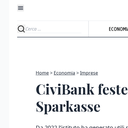
Udi
ECONOMI
N
Home
Economia
Imprese
CiviBank feste
Sparkasse
Da 2022 l’istituto ha generato utili 