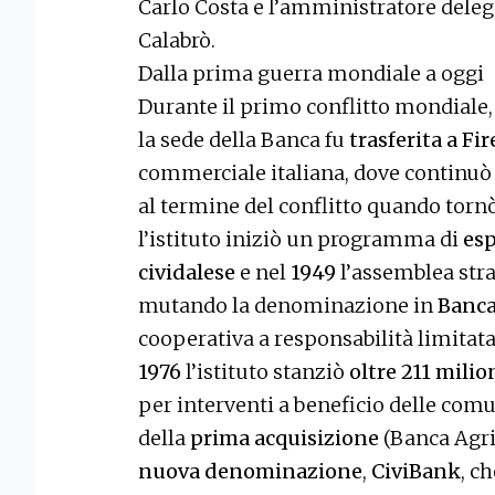
Carlo Costa e l’amministratore deleg
Calabrò.
Dalla prima guerra mondiale a oggi
Durante il primo conflitto mondial
la sede della Banca fu
trasferita a Fi
commerciale italiana, dove continuò 
al termine del conflitto quando tornò
l’istituto iniziò un programma di
esp
cividalese
e nel
1949
l’assemblea str
mutando la denominazione in
Banca
cooperativa a responsabilità limitata.
1976
l’istituto stanziò
oltre 211 milion
per interventi a beneficio delle comu
della
prima acquisizione
(Banca Agric
nuova denominazione
,
CiviBank
, c