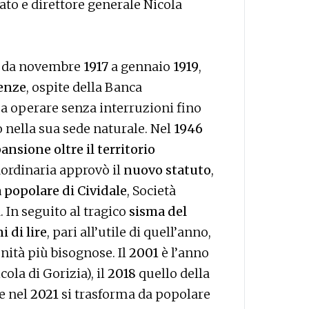
ato e direttore generale Nicola
e, da novembre
1917
a gennaio
1919
,
renze
, ospite della Banca
a operare senza interruzioni fino
 nella sua sede naturale. Nel
1946
ansione oltre il territorio
aordinaria approvò il
nuovo statuto
,
 popolare di Cividale
, Società
 In seguito al tragico
sisma del
i di lire
, pari all’utile di quell’anno,
nità più bisognose. Il
2001
è l’anno
ola di Gorizia), il
2018
quello della
he nel
2021
si trasforma da popolare