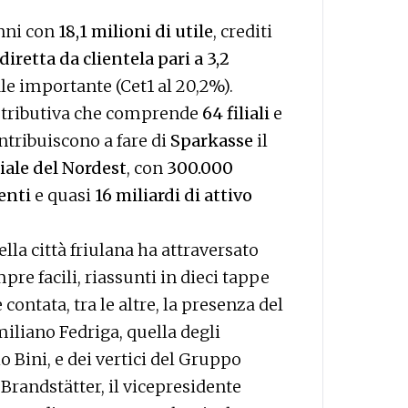
anni con
18,1 milioni di utile
, crediti
diretta da clientela pari a 3,2
le importante (Cet1 al 20,2%).
istributiva che comprende
64 filiali
e
ntribuiscono a fare di
Sparkasse
il
iale del Nordest
, con
300.000
enti
e quasi
16 miliardi di attivo
della città friulana ha attraversato
re facili, riassunti in dieci tappe
è contata, tra le altre, la presenza del
iliano Fedriga, quella degli
o Bini, e dei vertici del Gruppo
Brandstätter, il vicepresidente