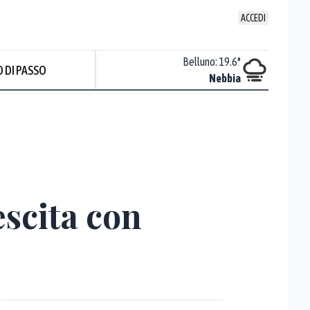
ACCEDI
Trieste
:
25.2
°
Belluno
:
19.6
°
 DI PASSO
Piovoso
Nebbia
Prev
escita con