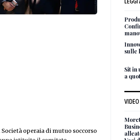
LEGGI
Produz
Confi
manov
Innow
sulle 
Sit in
a quot
VIDEO
Moret
Busin
a
Società operaia di mutuo soccorso
alleat