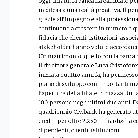
oggi, infatti, la banca ha cambiato pe
in difesa a una realtà proattiva. Il per
grazie all’impegno e alla professiona
continuano a crescere in numero e qu
fiducia che clienti, istituzioni, associ
stakeholder hanno voluto accordarci
Un matrimonio, quello con la banca 
il
direttore generale Luca Cristofore
iniziata quattro anni fa, ha permesso 
piano di sviluppo con importanti i
l’apertura della filiale in piazza Unità
100 persone negli ultimi due anni. D
quadriennio Civibank ha generato uti
crediti per oltre 2.250 miliardi» ha 
dipendenti, clienti, istituzioni.