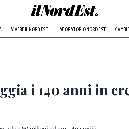
ne
:
23.1
°
Venezia
:
24.2
°
A
VIVERE IL NORD EST
LABORATORIO NORD EST
CAMBIO
uvoloso
Prevalentemente soleggiato
ggia i 140 anni in cr
per oltre 50 milioni ed erogato crediti