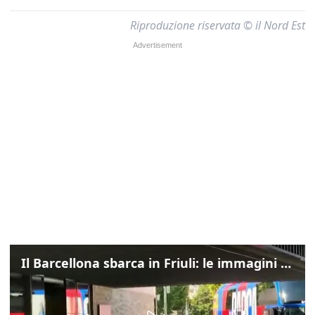
Riproduzione riservata © il Nord Est
Il Barcellona sbarca in Friuli: le immagini dell'arrivo in albergo