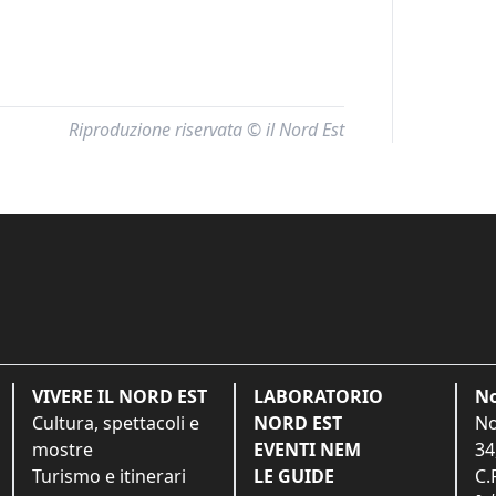
Riproduzione riservata © il Nord Est
VIVERE IL NORD EST
LABORATORIO
No
Cultura, spettacoli e
NORD EST
No
mostre
EVENTI NEM
34
Turismo e itinerari
LE GUIDE
C.