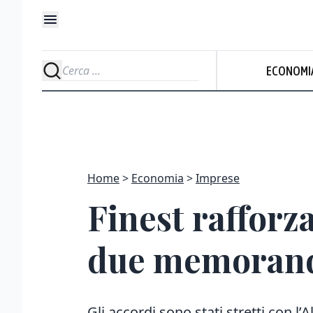
Udi
ECONOMI
N
Home
Economia
Imprese
Finest rafforza
due memorand
Gli accordi sono stati stretti con