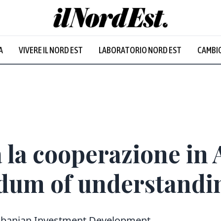
ne
:
33.4
°
Venezia
:
34
°
A
VIVERE IL NORD EST
LABORATORIO NORD EST
CAMBIO
uvoloso
Sereno
 la cooperazione in A
um of understandin
 l’Albanian Investment Development