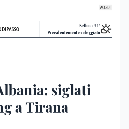
ACCEDI
Trieste
:
33.9
°
Belluno
:
31
°
 DI PASSO
Sereno
Prevalentemente soleggiato
lbania: siglati
g a Tirana