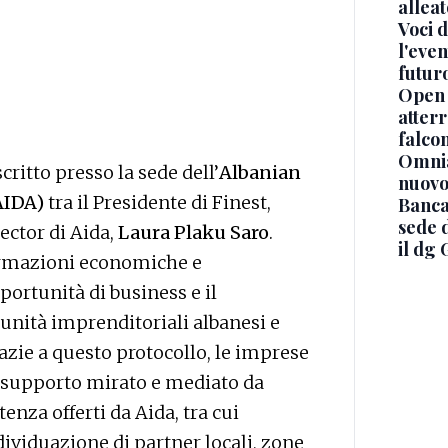
alleat
Voci d
l'even
futur
Open 
atterr
falcon
Omnia
itto presso la sede dell’
Albanian
nuovo
AIDA)
tra il Presidente di Finest,
Banca
sede 
rector di Aida,
Laura Plaku Saro
.
il dg 
ormazioni economiche e
ortunità di business e il
munità imprenditoriali albanesi e
razie a questo protocollo, le imprese
n supporto mirato e mediato da
tenza offerti da Aida, tra cui
dividuazione di partner locali, zone