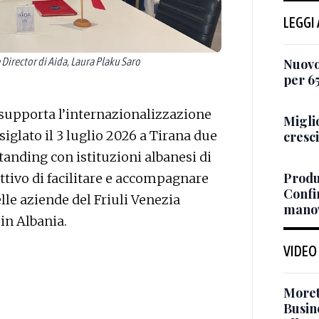
LEGGI
e Director di Aida, Laura Plaku Saro
Nuovo
per 6
e supporta l’internazionalizzazione
Miglio
siglato il 3 luglio 2026 a Tirana due
cresci
ding con istituzioni albanesi di
Produz
ttivo di facilitare e accompagnare
Confi
le aziende del Friuli Venezia
manov
in Albania.
VIDEO
Moret
Busin