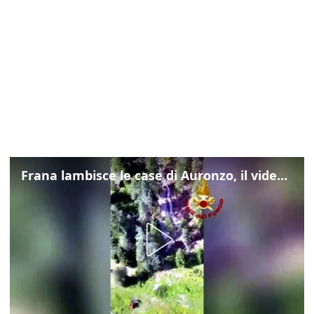
Frana lambisce le case di Auronzo, il video dall'elicottero dei vigili del fuoco