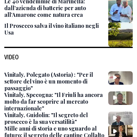
Le 40 vendemmie di Marinella:
dall’azienda di batterie per auto
all’Amarone come natura crea
Il Prosecco salva il vino italiano negli
Usa
VIDEO
Vinitaly, Polegato (Astoria) : "Per il
settore del vino è un momento di
passaggio"
Vinitaly, Specogna: "Il Friuli ha ancora
molto da far scoprire al mercato
internazionale"
Vinitaly, Guidolin: "Il segreto del
prosecco è la sua versatilità"
Mille anni di storia e uno sguardo al
futuro: il segreto delle cantine Collalto