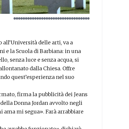
all’Università delle arti, va a
i e la Scuola di Barbiana: in una
llo, senza luce e senza acqua, si
allontanato dalla Chiesa. Offre
rtando quest’esperienza nel suo
rmato, firma la pubblicità dei Jeans
odella Donna Jordan avvolto negli
 mi ama mi segua». Farà arrabbiare
che avrebbe funzionato» dichiarò