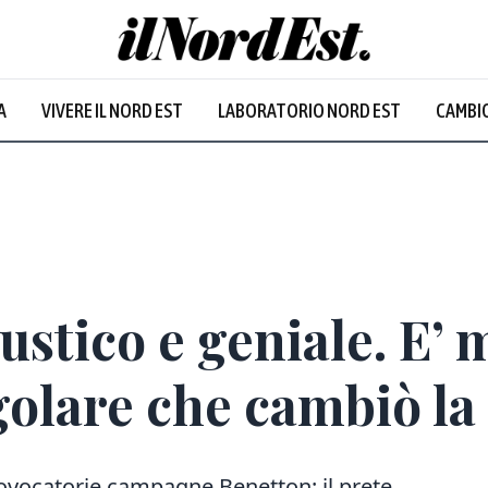
A
VIVERE IL NORD EST
LABORATORIO NORD EST
CAMBIO
ustico e geniale. E’
egolare che cambiò la
provocatorie campagne Benetton: il prete