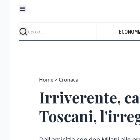
ECONOMI
Home
Cronaca
Irriverente, ca
Toscani, l'irr
Dall'amicizia con don Milani alle 