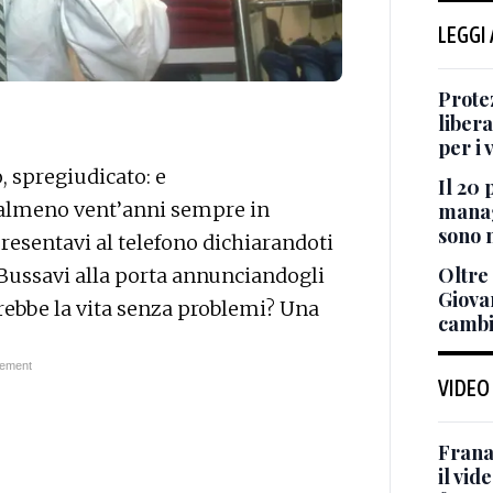
LEGGI
Protez
liber
per i 
o, spregiudicato: e
Il 20 
 almeno vent’anni sempre in
manage
sono 
presentavi al telefono dichiarandoti
Oltre 
. Bussavi alla porta annunciandogli
Giovan
arebbe la vita senza problemi? Una
cambi
VIDEO
Frana
il vid