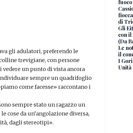
fuoco
Cassi
fiocca
di Tri
Gli E
con i
(Da B
Le no
va gli adulatori, preferendo le
il con
 colline trevigiane, con persone
I Gor
Unità
gli vedere un punto di vista ancora
 individuare sempre un quadrifoglio
appiamo come facesse» raccontano i
 sono sempre stato un ragazzo un
 le cose da un’angolazione diversa,
tà, dagli stereotipi».