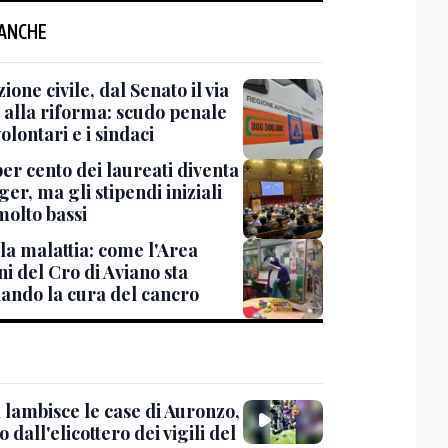
 ANCHE
ione civile, dal Senato il via
a alla riforma: scudo penale
volontari e i sindaci
per cento dei laureati diventa
r, ma gli stipendi iniziali
molto bassi
la malattia: come l'Area
i del Cro di Aviano sta
ando la cura del cancro
 lambisce le case di Auronzo,
eo dall'elicottero dei vigili del