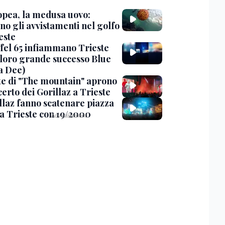
opea, la medusa uovo:
no gli avvistamenti nel golfo
este
iffel 65 infiammano Trieste
l loro grande successo Blue
a Dee)
te di "The mountain" aprono
certo dei Gorillaz a Trieste
illaz fanno scatenare piazza
 a Trieste con 19/2000