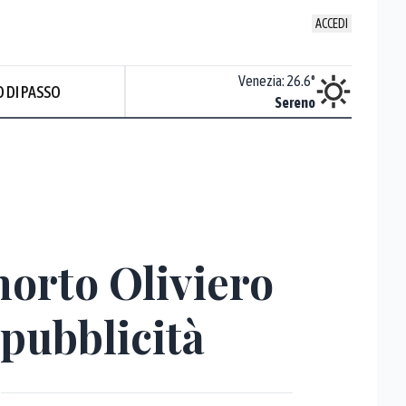
ACCEDI
Udine
:
25.2
°
Venezia
:
26.6
°
 DI PASSO
Sereno
Sereno
 morto Oliviero
 pubblicità