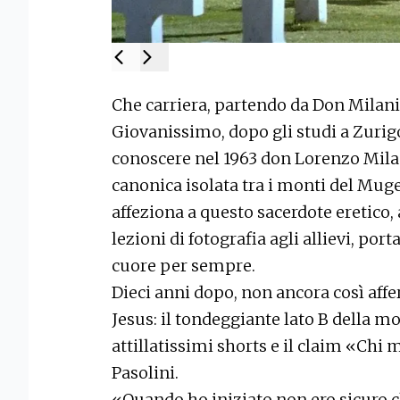
Che carriera, partendo da Don Milani
Giovanissimo, dopo gli studi a Zurigo 
conoscere nel 1963 don Lorenzo Milan
canonica isolata tra i monti del Muge
affeziona a questo sacerdote eretico, 
lezioni di fotografia agli allievi, po
cuore per sempre.
Dieci anni dopo, non ancora così affe
Jesus: il tondeggiante lato B della m
attillatissimi shorts e il claim «Chi
Pasolini.
«Quando ho iniziato non ero sicuro 