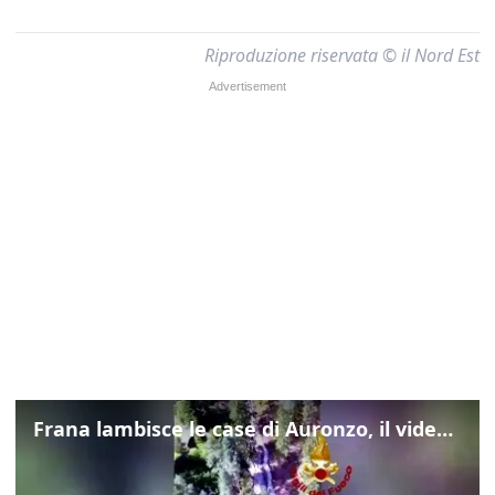
Riproduzione riservata © il Nord Est
Frana lambisce le case di Auronzo, il video dall'elicottero dei vigili del fuoco