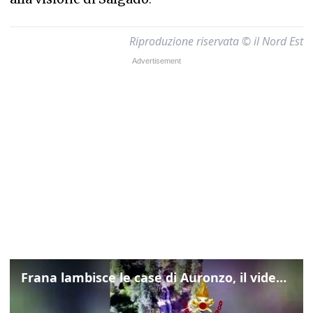
Riproduzione riservata © il Nord Est
Frana lambisce le case di Auronzo, il video dall'elicottero dei vigili del fuoco