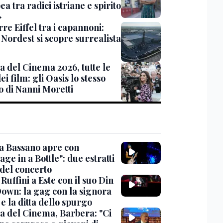
a tra radici istriane e spirito
»
re Eiffel tra i capannoni:
l Nordest si scopre surrealista
a del Cinema 2026, tutte le
ei film: gli Oasis lo stesso
o di Nanni Moretti
 a Bassano apre con
ge in a Bottle": due estratti
 del concerto
Ruffini a Este con il suo Din
own: la gag con la signora
e la ditta dello spurgo
a del Cinema, Barbera: "Ci