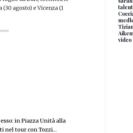
saran
talent
na (30 agosto) e Vicenza (1
Coccia
medle
Tizian
Aikem
video
esso: in Piazza Unità alla
ti nel tour con Tozzi…