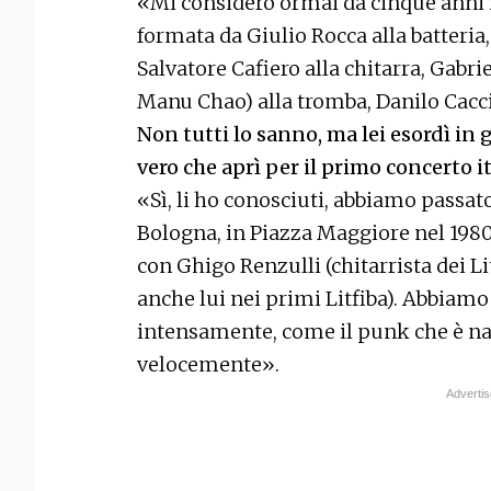
«Mi considero ormai da cinque anni i
formata da Giulio Rocca alla batteria
Salvatore Cafiero alla chitarra, Gabr
Manu Chao) alla tromba, Danilo Caccia
Non tutti lo sanno, ma lei esordì in 
vero che aprì per il primo concerto i
«Sì, li ho conosciuti, abbiamo passat
Bologna, in Piazza Maggiore nel 1980
con Ghigo Renzulli (chitarrista dei Li
anche lui nei primi Litfiba). Abbia
intensamente, come il punk che è nat
velocemente».