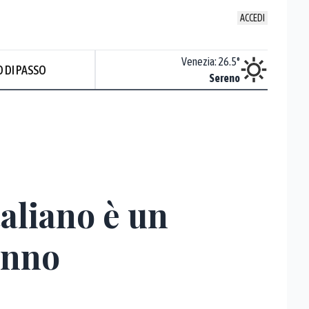
ACCEDI
Udine
:
25.9
°
Venezia
:
26.5
°
 DI PASSO
ente soleggiato
Sereno
taliano è un
anno