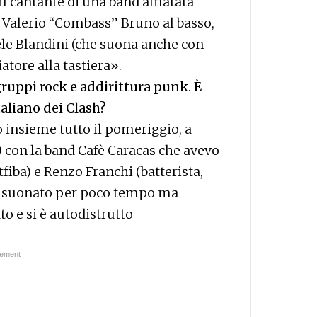
l cantante di una band affiatata
, Valerio “Combass” Bruno al basso,
iele Blandini (che suona anche con
tore alla tastiera».
gruppi rock e addirittura punk. È
taliano dei Clash?
o insieme tutto il pomeriggio, a
 con la band Cafè Caracas che avevo
tfiba) e Renzo Franchi (batterista,
mo suonato per poco tempo ma
o e si è autodistrutto