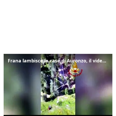
Frana lambisce le case di Auronzo, il video dall'elicottero dei vigili del fuoco