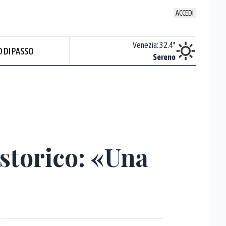
ACCEDI
Udine
:
32.9
°
Venezia
:
32.4
°
 DI PASSO
Nuvoloso
Sereno
 storico: «Una