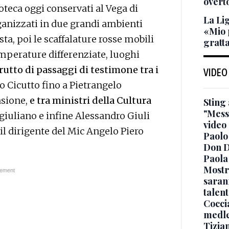
overt
eoteca oggi conservati al Vega di
La Li
ganizzati in due grandi ambienti
«Mio 
sta, poi le scaffalature rosse mobili
gratta
mperature differenziate, luoghi
rutto di passaggi di testimone tra i
VIDEO
to Cicutto fino a Pietrangelo
asione,
e tra ministri della Cultura
Sting
"Messa
iuliano e infine Alessandro Giuli
video
il dirigente del Mic Angelo Piero
Paolo 
Don D
Paola 
Mostr
saran
talent
Coccia
medle
Tizian