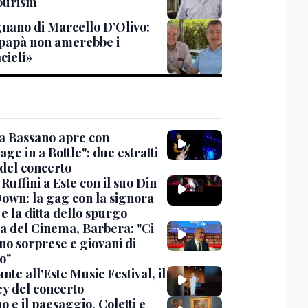
ourism
gnano di Marcello D’Olivo:
papà non amerebbe i
cieli»
 a Bassano apre con
ge in a Bottle": due estratti
 del concerto
Ruffini a Este con il suo Din
own: la gag con la signora
e la ditta dello spurgo
a del Cinema, Barbera: "Ci
no sorprese e giovani di
o"
nte all'Este Music Festival, il
y del concerto
o e il paesaggio, Coletti e