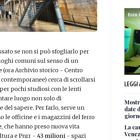
assato se non si può sfogliarlo per
luoghi comuni sul senso di un
e
(ora Archivio storico - Centro
i contemporanee) cerca di scrollarsi
LEGGI
per pochi studiosi con le lenti
entare luogo non solo di
Mostr
del sapere. Per farlo, serve un
date d
giorn
 le officine e i magazzini del ferro
e
, che hanno preso nuova vita
La ca
Venezi
ltura e Pnrr -
43 milioni
- spazi