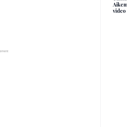
Aikem
video