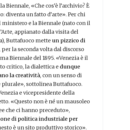
la Biennale, «Che cos’è l’archivio? È
 diventa un fatto d’arte». Per chi
 ministero e la Biennale (nato con il
’Arte, appianato dalla visita del
fa), Buttafuoco mette
un pizzico di
 per la seconda volta dal discorso
rima Biennale del 1895. «Venezia è il
o critico, la dialettica e
dunque
o la creatività
, con un senso di
 plurale», sottolinea Buttafuoco.
enezia e vicepresidente della
ogetto. «Questo non è né un mausoleo
dee che ci hanno preceduto»,
one di politica industriale per
uesto è un sito produttivo storico».