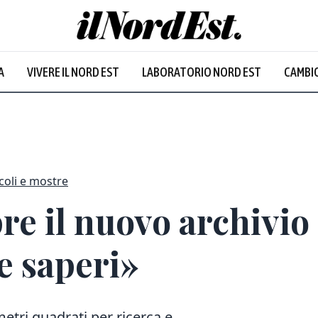
A
VIVERE IL NORD EST
LABORATORIO NORD EST
CAMBIO
coli e mostre
re il nuovo archivio
e saperi»
metri quadrati per ricerca e