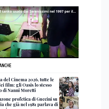
Ecco il tanko usato dai Serenissimi nel 1997 per il blitz a San Marco
 ANCHE
a del Cinema 2026, tutte le
ei film: gli Oasis lo stesso
o di Nanni Moretti
nzone profetica di Guccini su
a che già nel 1981 parlava di