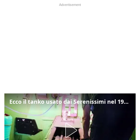
Ecco il tanko usato dai Serenissimi nel 1997 per il blitz a San Marco