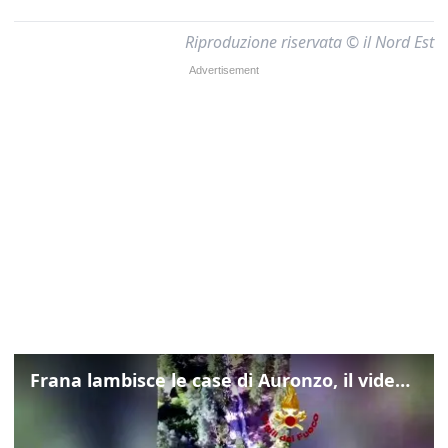
Riproduzione riservata © il Nord Est
Frana lambisce le case di Auronzo, il video dall'elicottero dei vigili del fuoco