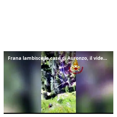
Frana lambisce le case di Auronzo, il video dall'elicottero dei vigili del fuoco