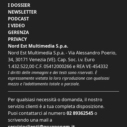
I DOSSIER
NEWSLETTER
PODCAST
I VIDEO
GERENZA
PRIVACY
Nord Est Multimedia S.p.a.
Nord Est Multimedia S.p.a. - Via Alessandro Poerio,
34, 30171 Venezia (VE). Cap. Soc. i.v. Euro
1.432.522,00 C.F. 05412000266 e REA VE-454332
I diritti delle immagini e dei testi sono riservati. È
espressamente vietata la loro riproduzione con qualsiasi
mezzo e l'adattamento totale o parziale.
Per qualsiasi necessità o domanda, il nostro
servizio clienti è a tua completa disposizione.
Puoi contattarci al numero
02 89362545
o
scrivendo una mail a
servizioclienti@grupponem.it
.