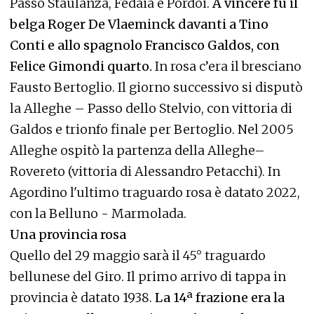
Passo Staulanza, Fedaia e Pordoi.
A vincere fu il
belga Roger De Vlaeminck davanti a Tino
Conti e allo spagnolo Francisco Galdos, con
Felice Gimondi quarto.
In rosa c’era il bresciano
Fausto Bertoglio. Il giorno successivo si disputò
la Alleghe – Passo dello Stelvio, con vittoria di
Galdos e trionfo finale per Bertoglio. Nel 2005
Alleghe ospitò la partenza della Alleghe–
Rovereto (vittoria di Alessandro Petacchi). In
Agordino l'ultimo traguardo rosa è datato 2022,
con la Belluno - Marmolada.
Una provincia rosa
Quello del 29 maggio sarà il 45° traguardo
bellunese del Giro. Il primo arrivo di tappa in
provincia è datato 1938.
La 14ª frazione era la