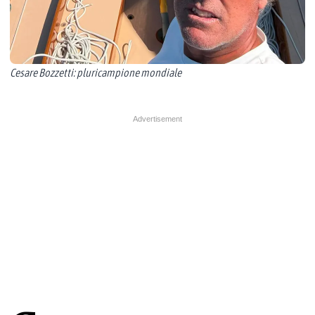
Cesare Bozzetti: pluricampione mondiale