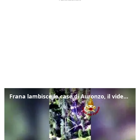
Frana lambisce le case di Auronzo, il video dall'elicottero dei vigili del fuoco