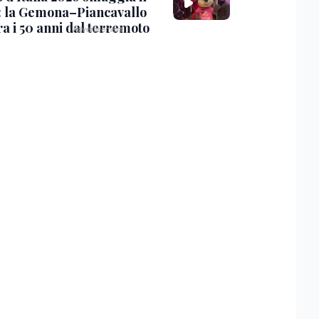
i: la Gemona–Piancavallo
ra i 50 anni dal terremoto