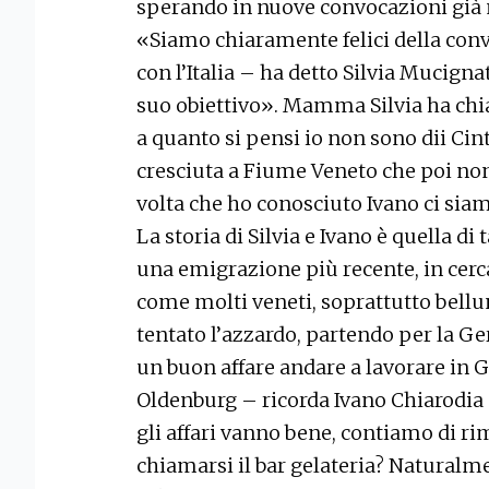
sperando in nuove convocazioni già 
«Siamo chiaramente felici della con
con l’Italia – ha detto Silvia Mucig
suo obiettivo». Mamma Silvia ha chia
a quanto si pensi io non sono dii C
cresciuta a Fiume Veneto che poi no
volta che ho conosciuto Ivano ci siam
La storia di Silvia e Ivano è quella di
una emigrazione più recente, in cerca
come molti veneti, soprattutto bellu
tentato l’azzardo, partendo per la G
un buon affare andare a lavorare in G
Oldenburg – ricorda Ivano Chiarodia 
gli affari vanno bene, contiamo di r
chiamarsi il bar gelateria? Naturalm