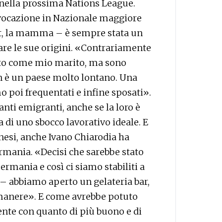
nella prossima Nations League.
vocazione in Nazionale maggiore
nat, la mamma – è sempre stata un
re le sue origini. «Contrariamente
into come mio marito, ma sono
n è un paese molto lontano. Una
o poi frequentati e infine sposati».
 tanti emigranti, anche se la loro è
 di uno sbocco lavorativo ideale. E
nesi, anche Ivano Chiarodia ha
ermania. «Decisi che sarebbe stato
ermania e così ci siamo stabiliti a
– abbiamo aperto un gelateria bar,
imanere». E come avrebbe potuto
ente con quanto di più buono e di