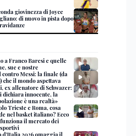
conda giovinezza di Joyce
gliano: di nuovo in pista dopo
ravidanze
io a Franco Baresi e quelle
me, sue e nostre
contro Messi: la finale (da
) che il mondo aspettava
i, ex allenatore di Schwazer:
i dichiara innocente, la
olazione è una realtà»
olo Trieste e Roma, cosa
de nel basket italiano? Ecco
funziona il mercato dei
 sportivi
o d’Italia 2026 omaggia il