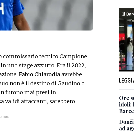
sco commissario tecnico Campione
 in uno stage azzurro. Era il 2022,
azione.
Fabio Chiarodia
avrebbe
LEGGI
suo non è il destino di Gaudino o
on furono mai presi in
Ore so
a validi attaccanti, sarebbero
idoli:
Barce
Dončić
ad ago