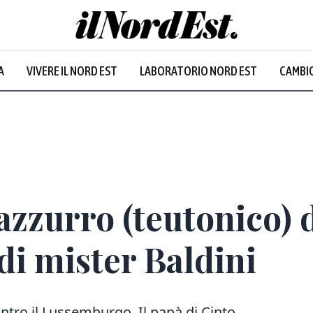
A
VIVERE IL NORD EST
LABORATORIO NORD EST
CAMBIO
Prevalentem
azzurro (teutonico) 
 di mister Baldini
contro il Lussemburgo. Il papà di Cinto