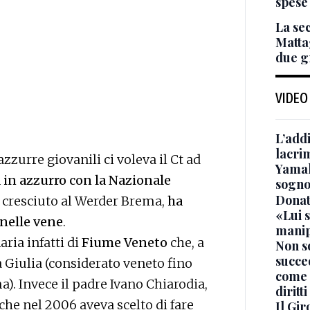
spese
La se
Matta
due g
VIDEO
L’add
lacri
azzurre giovanili ci voleva il Ct ad
Yamal 
 in azzurro con la Nazionale
sogno
Donat
, cresciuto al Werder Brema,
ha
«Lui s
 nelle vene
.
manip
ria infatti di
Fiume Veneto
che, a
Non s
succe
a Giulia (considerato veneto fino
come 
a). Invece il padre Ivano Chiarodia,
diritti
he nel 2006 aveva scelto di fare
Il Gir