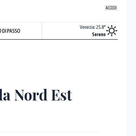
ACCEDI
Udine
:
21.5
°
Venezia
:
25.8
°
 DI PASSO
ente soleggiato
Sereno
da Nord Est