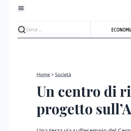
ECONOMI
Home
Società
Un centro di r
progetto sull
Una terza via sull’esempio del Cern