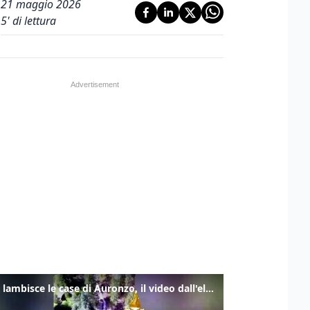
21 maggio 2026
5
' di lettura
Frana lambisce le case di Auronzo, il video dall'elicottero dei vigili del fuoco