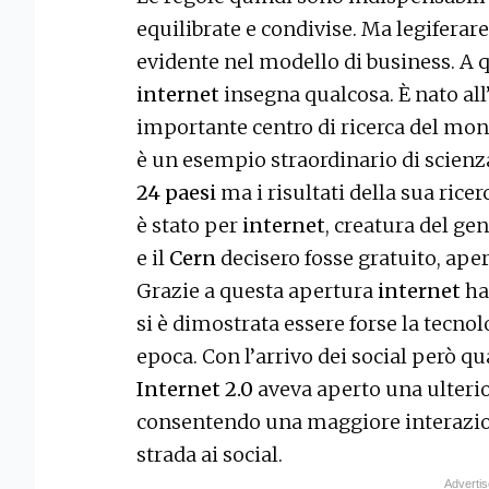
equilibrate e condivise. Ma legiferar
evidente nel modello di business. A q
internet
insegna qualcosa. È nato all
importante centro di ricerca del mond
è un esempio straordinario di scienz
24 paesi
ma i risultati della sua ricer
è stato per
internet
, creatura del ge
e il
Cern
decisero fosse gratuito, apert
Grazie a questa apertura
internet
ha
si è dimostrata essere forse la tecno
epoca. Con l’arrivo dei social però q
Internet 2.0
aveva aperto una ulteri
consentendo una maggiore interazione
strada ai social.