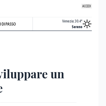
ACCEDI
Udine
:
29.2
°
Venezia
:
30.4
°
 DI PASSO
Nuvoloso
Sereno
Prev
viluppare un
e