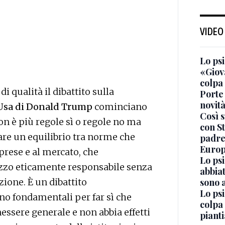
VIDEO
Lo ps
«Giova
colpa
i qualità il dibattito sulla
Porte 
novit
Usa di Donald Trump
cominciano
Così s
non è più regole sì o regole no ma
con S
are un equilibrio tra norme che
padre-
Euro
prese e al mercato, che
Lo psi
izzo eticamente responsabile senza
abbiat
ione. È un dibattito
sono a
Lo psi
no fondamentali per far sì che
colpa 
essere generale e non abbia effetti
piant