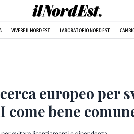
A
VIVERE IL NORD EST
LABORATORIO NORD EST
CAMBIO
icerca europeo per s
’AI come bene comun
 per evitare licenziamenti e dipendenza