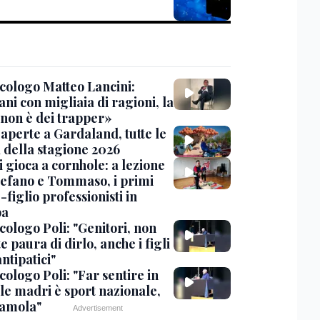
icologo Matteo Lancini:
ni con migliaia di ragioni, la
 non è dei trapper»
aperte a Gardaland, tutte le
à della stagione 2026
i gioca a cornhole: a lezione
tefano e Tommaso, i primi
figlio professionisti in
pa
cologo Poli: "Genitori, non
e paura di dirlo, anche i figli
ntipatici"
cologo Poli: "Far sentire in
le madri è sport nazionale,
iamola"