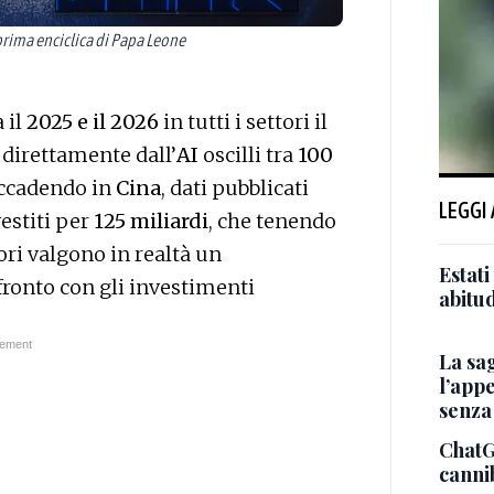
a prima enciclica di Papa Leone
 il
2025 e il 2026
in tutti i settori il
 direttamente dall’
AI
oscilli tra
100
accadendo in
Cina
, dati pubblicati
LEGGI
vestiti per
125 miliardi
, che tenendo
tori valgono in realtà un
Estati
nfronto con gli investimenti
abitud
La sa
l’app
senza 
ChatGp
canni